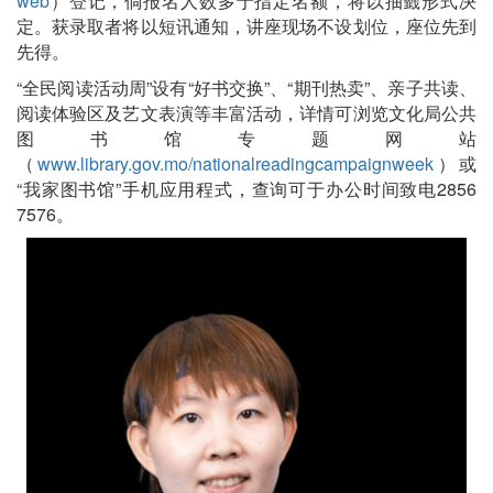
web
）登记，倘报名人数多于指定名额，将以抽籤形式决
定。获录取者将以短讯通知，讲座现场不设划位，座位先到
先得。
“全民阅读活动周”设有“好书交换”、“期刊热卖”、亲子共读、
阅读体验区及艺文表演等丰富活动，详情可浏览文化局公共
图书馆专题网站
（
www.library.gov.mo/nationalreadingcampaignweek
）或
“我家图书馆”手机应用程式，查询可于办公时间致电2856
7576。