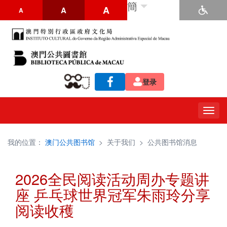
簡
A
A
A
登录
Togg
navig
我的位置：
澳门公共图书馆
>
关于我们
>
公共图书馆消息
2026全民阅读活动周办专题讲
座 乒乓球世界冠军朱雨玲分享
阅读收穫