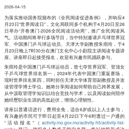
2026-04-15
为落实推动国务院颁布的《全民阅读促进条例》，并响应4
月23日“世界阅读日”，文化局联同多个机构于4月20日至26
日举办“开卷澳门‧2026全民阅读活动周”，推广全民阅读风
气。活动期间将举行多场节目，当中特别邀请乒乓球世界冠
军、中国澳门乒乓球运动员、天津大学副教授朱雨玲，于4
月23日晚上7时30分在澳门文化中心小剧院主讲阅读专题讲
座。讲座即日起接受报名，欢迎有兴趣市民踊跃参与。
朱雨玲是中国澳门乒乓球运动员，曾七夺世界冠军、登顶女
子乒乓球世界排名第一，2024年代表中国澳门重返赛场，
现时世界排名第四，同时担任天津大学体育部副教授及并攻
读管理学博士学位。她将分享阅读如何帮助自己跨界发展，
从中汲取管理学知识以结合竞技与学术，以及阅读如何陪伴
她经歷职业生涯的高低起伏，增强心理韧性。
讲座以普通话进行，费用全免，适合6岁或以上人士参与，
有兴趣的市民可于即日起至4月22日下午6时透过一户通的
“活动报名”（
activity.mo.gov.mo/activity-h5/activity-list-