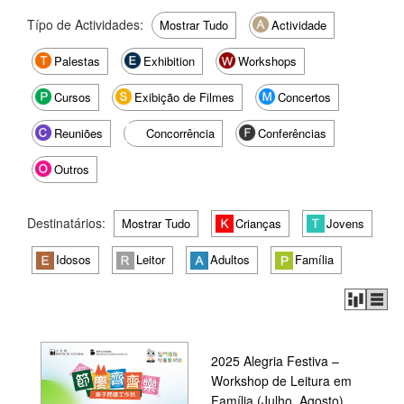
Típo de Actividades:
Mostrar Tudo
Actividade
Palestas
Exhibition
Workshops
Cursos
Exibição de Filmes
Concertos
Reuniões
Concorrência
Conferências
Outros
Destinatários:
Mostrar Tudo
Crianças
Jovens
Idosos
Leitor
Adultos
Família
2025 Alegria Festiva –
Workshop de Leitura em
Família (Julho, Agosto)