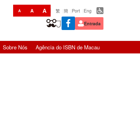
A
A
繁
簡
Port
Eng
A
Entrada
Sobre Nós
Agência do ISBN de Macau