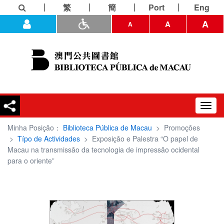
繁
簡
Port
Eng
A
A
A
Toggl
navig
Minha Posição：
Biblioteca Pública de Macau
>
Promoções
>
Típo de Actividades
>
Exposição e Palestra “O papel de
Macau na transmissão da tecnologia de impressão ocidental
para o oriente”