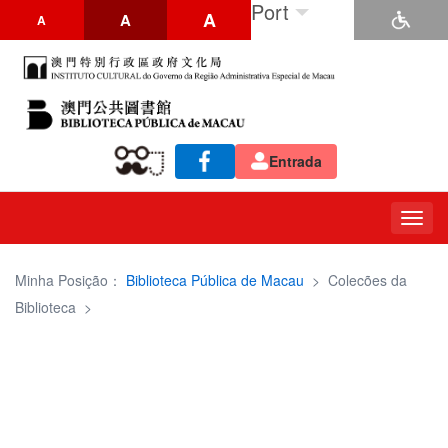
Port
A
A
A
Entrada
Togg
navig
Minha Posição：
Biblioteca Pública de Macau
>
Colecões da
Biblioteca
>