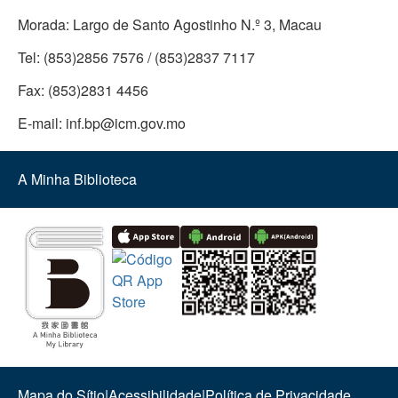
Morada:
Largo de Santo Agostinho N.º 3, Macau
Tel:
(853)2856 7576 / (853)2837 7117
Fax:
(853)2831 4456
E-mail:
inf.bp@icm.gov.mo
A Minha Biblioteca
Mapa do Sítio
|
Acessibilidade
|
Política de Privacidade