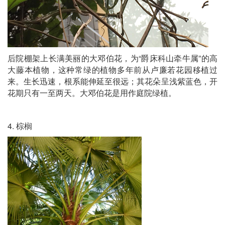
后院棚架上长满美丽的大邓伯花，为“爵床科山牵牛属”的高
大藤本植物，这种常绿的植物多年前从卢廉若花园移植过
来。生长迅速，根系能伸延至很远；其花朵呈浅紫蓝色，开
花期只有一至两天。大邓伯花是用作庭院绿植。
4. 棕榈