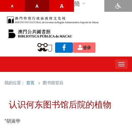
簡
A
A
A
登录
Togg
navig
我的位置：
首页
> 图书馆背后
认识何东图书馆后院的植物
*胡淑华