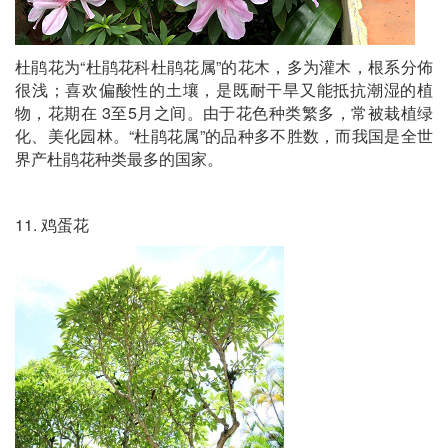
杜鹃花为“杜鹃花科杜鹃花属”的花木，多为灌木，根系分佈
很浅；喜欢偏酸性的土壤，是既耐干旱又能抵抗潮湿的植
物，花期在 3至5月之间。由于花色种类繁多，常被栽植绿
化、美化园林。“杜鹃花属”的品种多不胜数，而我国是全世
界产杜鹃花种类最多的国家。
11. 鸡蛋花