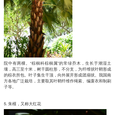
院中有两棵。“棕榈科棕榈属”的常绿乔木，生长于潮湿土
壤，高三至十米，树干圆柱形，不分支，为纤维状叶鞘形成
的棕衣所包。叶子集生干顶，向外展开形成团扇状。我国南
方各地广泛栽培，主要取其叶鞘纤维作绳索、编蓑衣和制刷
子等。
5. 朱槿，又称大红花