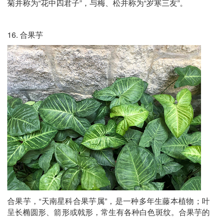
菊并称为“花中四君子”，与梅、松并称为“岁寒三友”。
16. 合果芋
合果芋，“天南星科合果芋属”，是一种多年生藤本植物；叶
呈长椭圆形、箭形或戟形，常生有各种白色斑纹。合果芋的