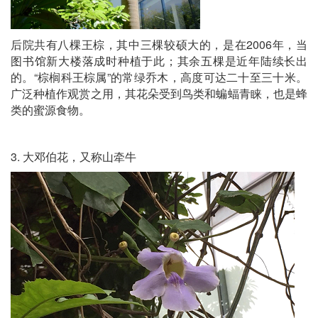
后院共有八棵王棕，其中三棵较硕大的，是在2006年，当
图书馆新大楼落成时种植于此；其余五棵是近年陆续长出
的。“棕榈科王棕属”的常绿乔木，高度可达二十至三十米。
广泛种植作观赏之用，其花朵受到鸟类和蝙蝠青睐，也是蜂
类的蜜源食物。
3. 大邓伯花，又称山牵牛