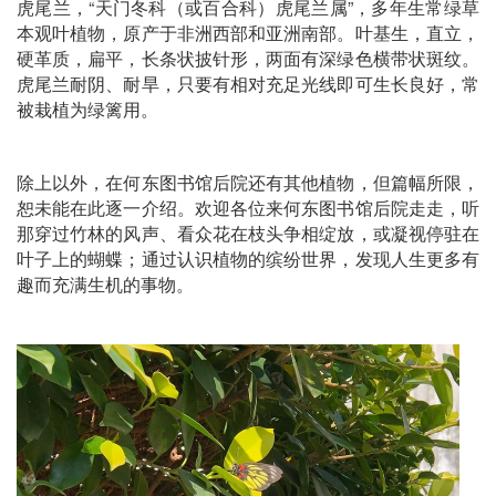
虎尾兰，“天门冬科（或百合科）虎尾兰属”，多年生常绿草
本观叶植物，原产于非洲西部和亚洲南部。叶基生，直立，
硬革质，扁平，长条状披针形，两面有深绿色横带状斑纹。
虎尾兰耐阴、耐旱，只要有相对充足光线即可生长良好，常
被栽植为绿篱用。
除上以外，在何东图书馆后院还有其他植物，但篇幅所限，
恕未能在此逐一介绍。欢迎各位来何东图书馆后院走走，听
那穿过竹林的风声、看众花在枝头争相绽放，或凝视停驻在
叶子上的蝴蝶；通过认识植物的缤纷世界，发现人生更多有
趣而充满生机的事物。