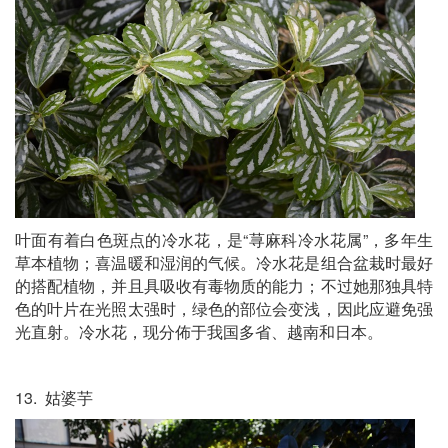
叶面有着白色斑点的冷水花，是“荨麻科冷水花属”，多年生
草本植物；喜温暖和湿润的气候。冷水花是组合盆栽时最好
的搭配植物，并且具吸收有毒物质的能力；不过她那独具特
色的叶片在光照太强时，绿色的部位会变浅，因此应避免强
光直射。冷水花，现分佈于我国多省、越南和日本。
13. 姑婆芋