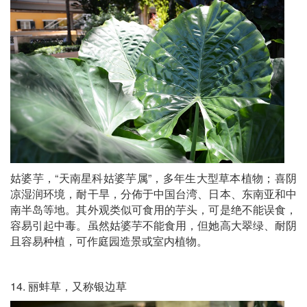
姑婆芋，“天南星科姑婆芋属”，多年生大型草本植物；喜阴
凉湿润环境，耐干旱，分佈于中国台湾、日本、东南亚和中
南半岛等地。其外观类似可食用的芋头，可是绝不能误食，
容易引起中毒。虽然姑婆芋不能食用，但她高大翠绿、耐阴
且容易种植，可作庭园造景或室内植物。
14. 丽蚌草，又称银边草