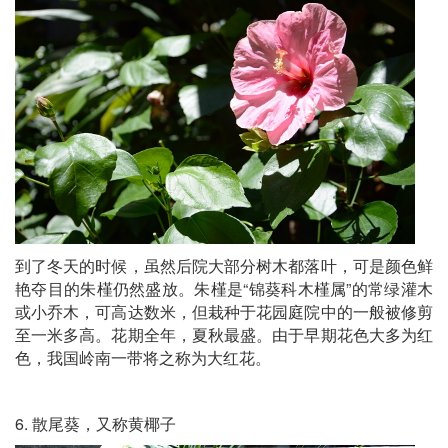
到了冬天的时候，虽然后院大部分树木都落叶，可是颜色鲜
艳夺目的朱槿仍然盛放。朱槿是“锦葵科木槿属”的常绿灌木
或小乔木，可高达数米，但栽种于花园庭院中的一般被修剪
至一米多高。花期全年，夏秋最盛。由于早期花色大多为红
色，我国岭南一带将之称为大红花。
6. 散尾葵，又称黄椰子