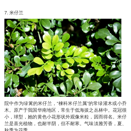
7. 米仔兰
院中作为绿篱的米仔兰，“楝科米仔兰属”的常绿灌木或小乔
木。原产于我国华南地区，常生于低海拔之丛林中。花冠很
小，球型，她的黄色小花形状外观像米粒，因而得名。米仔
兰是喜光植物，也耐半阴，但不耐寒。气味淡雅芳香，夏、
秋季为花季。