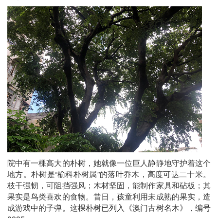
院中有一棵高大的朴树，她就像一位巨人静静地守护着这个
地方。朴树是“榆科朴树属”的落叶乔木，高度可达二十米。
枝干强韧，可阻挡强风；木材坚固，能制作家具和砧板；其
果实是鸟类喜欢的食物。昔日，孩童利用未成熟的果实，造
成游戏中的子弹。这棵朴树已列入《澳门古树名木》，编号