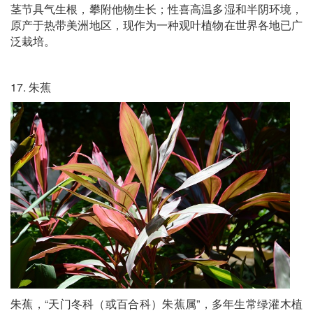
茎节具气生根，攀附他物生长；性喜高温多湿和半阴环境，
原产于热带美洲地区，现作为一种观叶植物在世界各地已广
泛栽培。
17. 朱蕉
朱蕉，“天门冬科（或百合科）朱蕉属”，多年生常绿灌木植