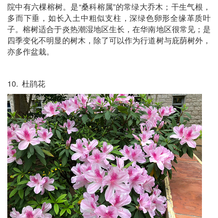
院中有六棵榕树。是“桑科榕属”的常绿大乔木；干生气根，
多而下垂，如长入土中粗似支柱，深绿色卵形全缘革质叶
子。榕树适合于炎热潮湿地区生长，在华南地区很常见；是
四季变化不明显的树木，除了可以作为行道树与庇荫树外，
亦多作盆栽。
10. 杜鹃花