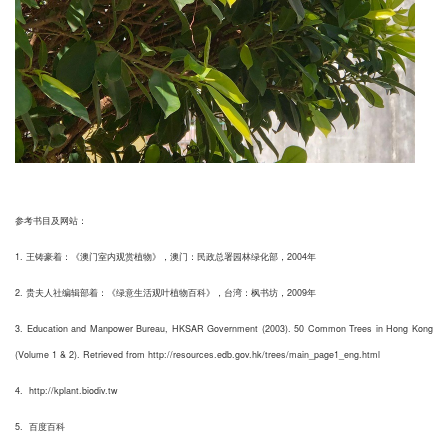
参考书目及网站：
1. 王铸豪着：《澳门室内观赏植物》，澳门：民政总署园林绿化部，2004年
2. 贵夫人社编辑部着：《绿意生活观叶植物百科》，台湾：枫书坊，2009年
3. Education and Manpower Bureau, HKSAR Government (2003). 50 Common Trees in Hong Kong
(Volume 1 & 2). Retrieved from http://resources.edb.gov.hk/trees/main_page1_eng.html
4. http://kplant.biodiv.tw
5. 百度百科