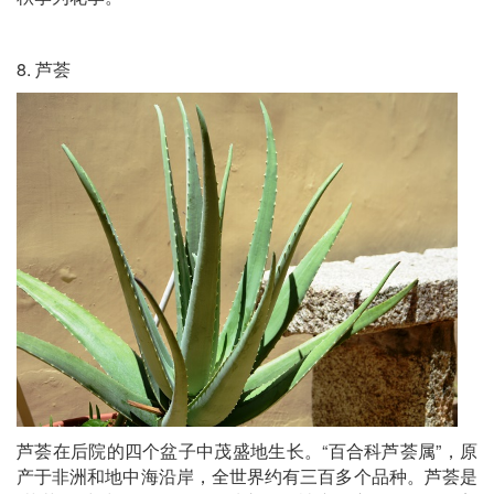
8. 芦荟
芦荟在后院的四个盆子中茂盛地生长。“百合科芦荟属”，原
产于非洲和地中海沿岸，全世界约有三百多个品种。芦荟是