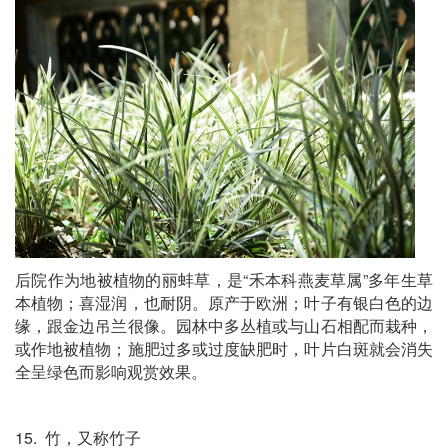
后院作为地被植物的丽蚌草，是“禾本科燕麦草属”多年生草
本植物；喜湿润，也耐阴。原产于欧洲；叶子有银白色的边
缘，跟金边吊兰很像。园林中多丛植或与山石相配而栽种，
或作地被植物；施肥过多或过度缺肥时，叶片白斑就会消失
全呈绿色而影响观赏效果。
15. 竹，又称竹子