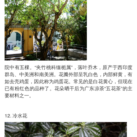
院中有五棵。“夹竹桃科缅栀属”，落叶乔木，原产于西印度
群岛、中美洲和南美洲。花瓣外部呈乳白色，内部鲜黄，有
如去壳鸡蛋，因此称为鸡蛋花。常见的是白花黄心，但现在
已有粉红色的品种了。花朵晒干后为广东凉茶“五花茶”的主
要材料之一。
12. 冷水花