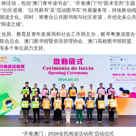
活动，包括“澳门青年读书会”、“开卷澳门”与“固本安邦”主题
”社区巡展、“以书易书”及“流动图书车”外展服务等，持续推
阅读文化。同时，将整合公共图书馆与社区资源，并优化各公
阅读之城”。
周”由文化局、教育及青年发展局和社会工作局主办，横琴粤澳深度
联合总会、澳门图书馆暨资讯管理协会、澳门高校图书馆联盟
等多个单位鼎力支持。
“开卷澳门．2026全民阅读活动周”启动仪式