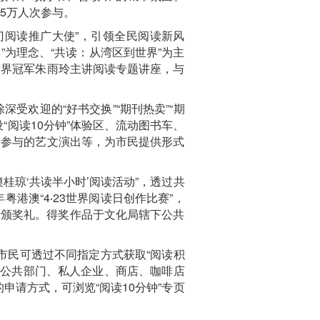
.5万人次参与。
澳门阅读推广大使”，引领全民阅读新风
”为理念、“共读：从湾区到世界”为主
世界冠军朱雨玲主讲阅读专题讲座，与
受欢迎的“好书交换”“期刊热卖”“期
阅读10分钟”体验区、流动图书车、
所参与的艺文演出等，为市民提供形式
琼‘共读半小时’阅读活动”，透过共
港澳“4‧23世界阅读日创作比赛”，
举行颁奖礼。得奖作品于文化局辖下公共
的市民可透过不同指定方式获取“阅读积
施、公共部门、私人企业、商店、咖啡店
申请方式，可浏览“阅读10分钟”专页