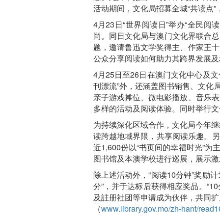
活动期间，文化局招募全城“共读点”
4月23日“世界阅读日”举办“全民
尚。同日文化局与澳门文化界联合总会
题，邀请鲁迅文学奖得主、作家王十
公众分享阅读如何助力其跨界发展及
4月25日至26日在澳门文化中心及
刊漂流”外，还涵盖图书销售、文化
亲子游戏摊位、微电影播放、音乐表
多样的活动及阅读体验。同时举行文
为持续深化区域合作，文化局今年继
读跨越地域界限，共享阅读乐趣。另外
近1,600份以“书页间的幸福时光
图书馆及本澳学校进行巡展，展示激
除上述活动外，“阅读10分钟”奖励
分”，并于达标后获得相应奖品。“1
及註册社团等申请成为伙伴，共同扩展
（
www.library.gov.mo/zh-hant/read