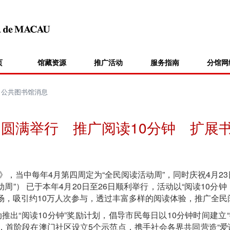
页
馆藏资源
推广活动
服务指南
分馆网
>
公共图书馆消息
周圆满举行 推广阅读10分钟 扩展
当中每年4月第四周定为“全民阅读活动周”，同时庆祝4月23日“
周”） 已于本年4月20日至26日顺利举行，活动以“阅读10分
场，吸引约10万人次参与，透过丰富多样的阅读体验，推广全民
联动推出“阅读10分钟”奖励计划，倡导市民每日以10分钟时间建立
划，首阶段在澳门社区设立5个示范点，携手社会各界共同营造“