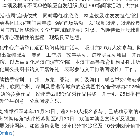
，本澳及横琴不同单位响应自发组织超过200场阅读活动，共约4
阅读活动周”启动仪式，同时委任穆欣欣、林发钦及沈友友担任“
共同主办“澳门青年读书会”首场活动，以“深度阅读，阅读经典
月与市民围绕湾区文学与跨域阅读展开对谈。当晚特邀乒乓球
培养心理韧性的歷程，现场反应热烈。
文化中心广场举行近百场阅读推广活动，吸引约2.5万人次参与。除深
局出版物派发、展览、工作坊、故事活动、讲座等互动项目，并设“
演、以及由文化局澳门演艺学院、本澳非高等教育机构及托儿
化局公共图书馆义工嘉许礼，表彰参与义工协助阅读推广工作。
续携手深圳、广州、东莞、香港、南宁及海口，联合举办“粤港澳桂
，联同广州、深圳及香港等城市的公共图书馆合作举办2026年粤
”为主题的参赛作品，经评选后65份优秀作品得奖，并于4月25日
发学生创意，分享阅读之乐。
计划将举行至本年11月30日，逾2,500人报名参与，已成功录取
0分钟阅读角”伙伴招募期至6月30日，欢迎本澳艺文场所及设
阅读网络。如欲瞭解获取“阅读积分”的途径及“10分钟阅读角”的
10mins
）。