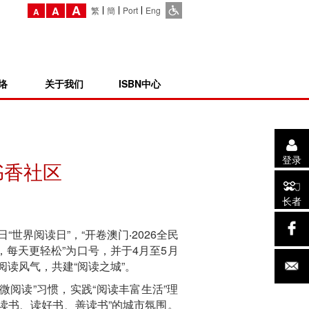
A
A
繁
簡
Port
Eng
A
络
关于我们
ISBN中心
登录
书香社区
长者
世界阅读日”，“开卷澳门‧2026全民
钟，每天更轻松”为口号，并于4月至5月
阅读风气，共建“阅读之城”。
“微阅读”习惯，实践“阅读丰富生活”理
爱读书、读好书、善读书”的城市氛围。