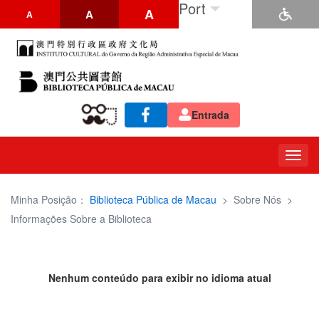
Port
A
A
A
Entrada
Togg
navig
Minha Posição：
Biblioteca Pública de Macau
>
Sobre Nós
>
Informações Sobre a Biblioteca
Nenhum conteúdo para exibir no idioma atual