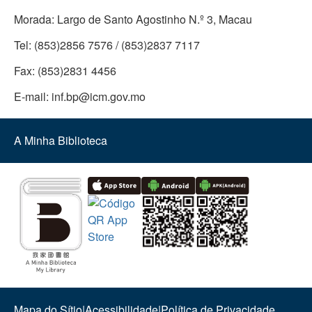
Morada:
Largo de Santo Agostinho N.º 3, Macau
Tel:
(853)2856 7576 / (853)2837 7117
Fax:
(853)2831 4456
E-mail:
inf.bp@icm.gov.mo
A Minha Biblioteca
Mapa do Sítio
|
Acessibilidade
|
Política de Privacidade