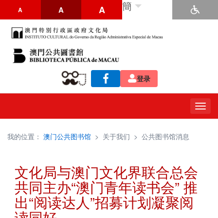
簡
A
A
A
登录
Togg
navig
我的位置：
澳门公共图书馆
>
关于我们
>
公共图书馆消息
文化局与澳门文化界联合总会
共同主办“澳门青年读书会” 推
出“阅读达人”招募计划凝聚阅
读同好