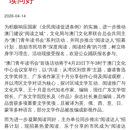
2026-04-14
为积极响应国家《全民阅读促进条例》的实施，进一步推动
澳门建设“阅读之城”，文化局与澳门文化界联合总会共同主
办“澳门青年读书会”系列活动，并同步推出“阅读达人”招募
计划，鼓励市民培养“深度阅读，阅读经典”的习惯，树立终
身学习理念。活动现接受报名，欢迎公众踊跃报名参与。
“澳门青年读书会”首场活动将于4月23日下午3时于澳门文化
中心会议室举行，以“共读：从湾区到世界”主题，邀请鲁迅
文学奖得主、广东省作家王十月分享创作心得及阅读观察，
并以湾区文学对话为核心，探讨区域文学互动、阅读推广与
文化共享。王十月是当代知名作家、编辑，现任广东文学馆
馆长、广东文学院院长及《作品》杂志社长兼总编辑，其作
品曾获多项重要文学奖项，且被译为英、俄、西、意、日、
蒙等多种语言，部分文学作品被改编成影视作品。
而为进一步凝聚阅读同好，主办单位同步推出“阅读达人”招
募计划，现招募热爱阅读、乐于分享的市民成为“阅读达