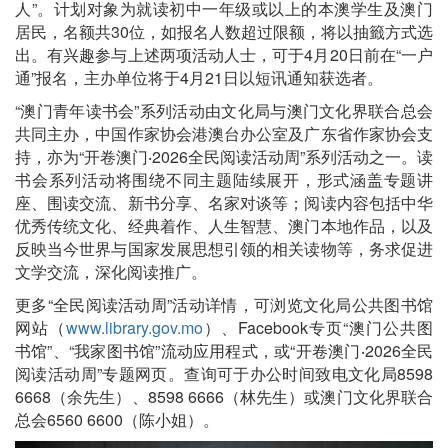
人”。计划对象为就读初中一年级或以上的本澳学生及澳门
居民，名额共30位，如报名人数超过限额，将以抽籤方式选
出。有兴趣参与上述两项活动人士，可于4月20日前在“一户
通”报名，主办单位将于4月21日以短讯通知获选者。
“澳门青年读书会”系列活动由文化局与澳门文化界联合总会
共同主办，中国作家协会港澳台办公室及广东省作家协会支
持，亦为“开卷澳门‧2026全民阅读活动周”系列活动之一。读
书会系列活动将围绕不同主题陆续展开，形式涵盖专题讲
座、围读交流、新书分享、名家对谈等；阅读内容包括中华
优秀传统文化、经典着作、人生智慧、澳门本地作品，以及
反映当今世界与国家发展思想引领的相关读物等，务求促进
文学交流，深化阅读推广。
更多“全民阅读活动周”活动详情，可浏览文化局公共图书馆
网站（
www.library.gov.mo
）、Facebook专页“澳门公共图
书馆”、“我家图书馆”流动应用程式，或“开卷澳门‧2026全民
阅读活动周”专题网页。查询可于办公时间致电文化局8598
6668（余先生）、8598 6666（林先生）或澳门文化界联合
总会6560 6600（陈小姐）。