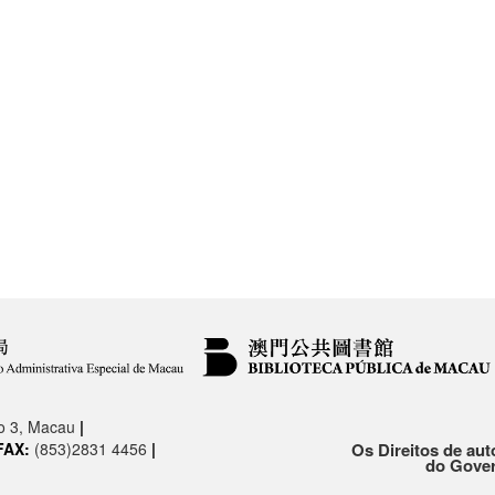
.o 3, Macau
|
FAX:
(853)2831 4456
|
Os Direitos de aut
do Gover