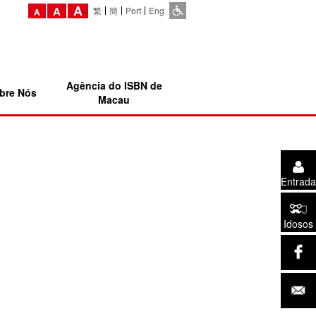
A
A
繁
簡
Port
Eng
A
Agência do ISBN de
bre Nós
Macau
Entrada
Idosos