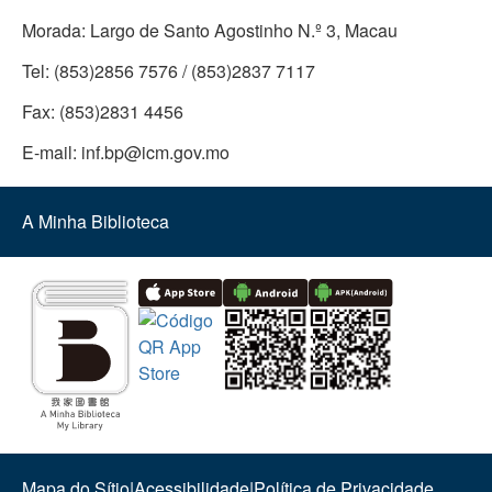
Morada:
Largo de Santo Agostinho N.º 3, Macau
Tel:
(853)2856 7576 / (853)2837 7117
Fax:
(853)2831 4456
E-mail:
inf.bp@icm.gov.mo
A Minha Biblioteca
Mapa do Sítio
|
Acessibilidade
|
Política de Privacidade