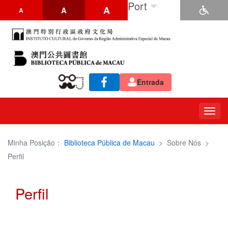
Port
A
A
A
Entrada
Togg
navig
Minha Posição：
Biblioteca Pública de Macau
>
Sobre Nós
>
Perfil
Perfil