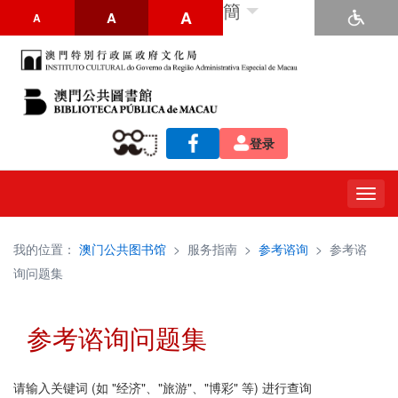
簡
A
A
A
登录
Togg
navig
我的位置：
澳门公共图书馆
>
服务指南
>
参考谘询
>
参考谘
询问题集
参考谘询问题集
请输入关键词 (如 "经济"、"旅游"、"博彩" 等) 进行查询