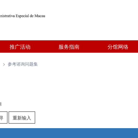
推广活动
服务指南
分馆网络
询
>
参考谘询问题集
询
寻
重新输入