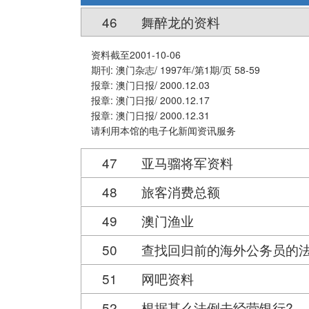
46
舞醉龙的资料
资料截至2001-10-06
期刊: 澳门杂志/ 1997年/第1期/页 58-59
报章: 澳门日报/ 2000.12.03
报章: 澳门日报/ 2000.12.17
报章: 澳门日报/ 2000.12.31
请利用本馆的电子化新闻资讯服务
47
亚马骝将军资料
48
旅客消费总额
49
澳门渔业
50
查找回归前的海外公务员的
51
网吧资料
52
根据甚么法例去经营银行?