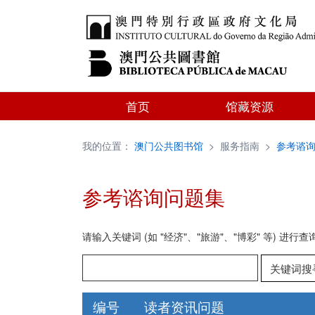
首页
馆藏资源
我的位置：
澳门公共图书馆
>
服务指南
>
参考谘
参考谘询问题集
请输入关键词 (如 "经济"、"旅游"、"博彩" 等) 进行查
关键词搜
编号
读者资讯问题