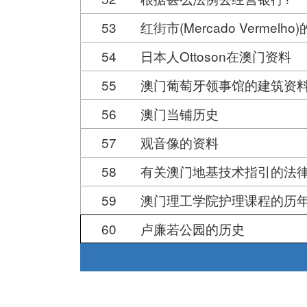
53
红街市(Mercado Vermelho
54
日本人Ottoson在澳门资料
55
澳门葡萄牙领事馆的建筑资
56
澳门当铺历史
57
观音像的资料
58
有关澳门地基技术指引的法
59
澳门理工学院护理课程的历
60
卢廉若公园的历史