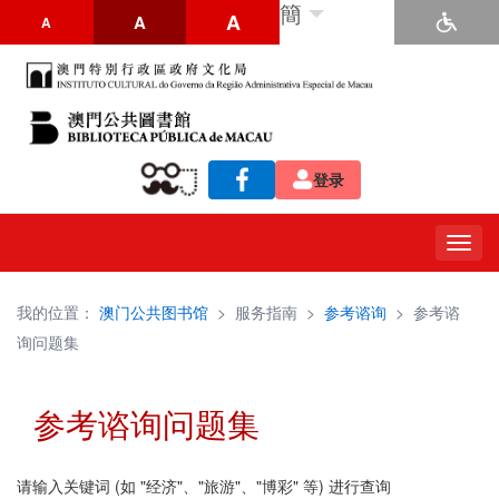
簡
A
A
A
登录
Togg
navig
我的位置：
澳门公共图书馆
>
服务指南
>
参考谘询
>
参考谘
询问题集
参考谘询问题集
请输入关键词 (如 "经济"、"旅游"、"博彩" 等) 进行查询