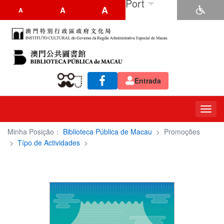
Port
A
A
A
Entrada
Toggl
navig
Minha Posição：
Biblioteca Pública de Macau
>
Promoções
>
Típo de Actividades
>