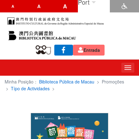
Port
A
A
A
Entrada
Toggl
navig
Minha Posição：
Biblioteca Pública de Macau
>
Promoções
>
Típo de Actividades
>