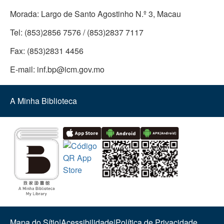
Morada:
Largo de Santo Agostinho N.º 3, Macau
Tel:
(853)2856 7576 / (853)2837 7117
Fax:
(853)2831 4456
E-mail:
inf.bp@icm.gov.mo
A Minha Biblioteca
Mapa do Sítio
|
Acessibilidade
|
Política de Privacidade