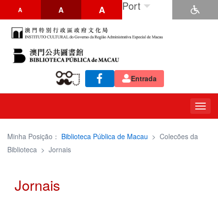
Port
A
A
A
Entrada
Togg
navig
Minha Posição：
Biblioteca Pública de Macau
>
Colecões da
Biblioteca
>
Jornais
Jornais