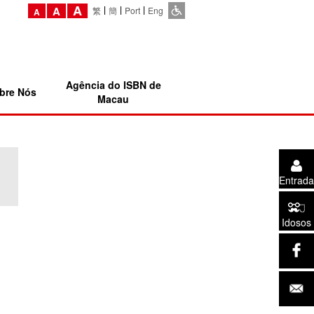
A
A
繁
簡
Port
Eng
A
Agência do ISBN de
bre Nós
Macau
Entrada
Idosos