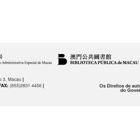
.o 3, Macau
|
FAX:
(853)2831 4456
|
Os Direitos de aut
do Gover