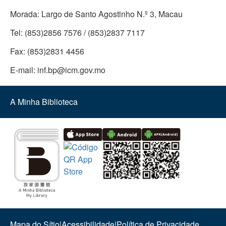
Morada:
Largo de Santo Agostinho N.º 3, Macau
Tel:
(853)2856 7576 / (853)2837 7117
Fax:
(853)2831 4456
E-mail:
inf.bp@icm.gov.mo
A Minha Biblioteca
Mapa do Sítio
|
Acessibilidade
|
Política de Privacidade