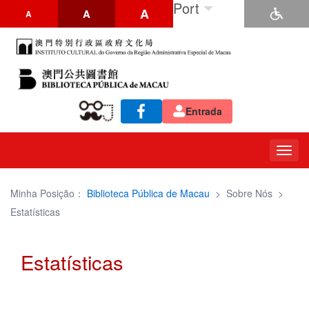
Port
A
A
A
Entrada
Togg
navig
Minha Posição：
Biblioteca Pública de Macau
>
Sobre Nós
>
Estatísticas
Estatísticas