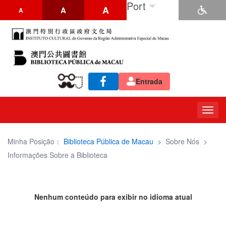
Port
A
A
A
Entrada
Togg
navig
Minha Posição：
Biblioteca Pública de Macau
>
Sobre Nós
>
Informações Sobre a Biblioteca
Nenhum conteúdo para exibir no idioma atual