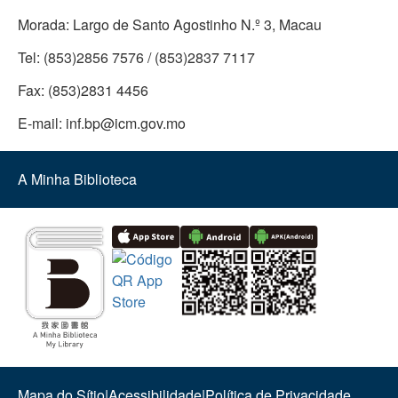
Morada:
Largo de Santo Agostinho N.º 3, Macau
Tel:
(853)2856 7576 / (853)2837 7117
Fax:
(853)2831 4456
E-mail:
inf.bp@icm.gov.mo
A Minha Biblioteca
Mapa do Sítio
|
Acessibilidade
|
Política de Privacidade