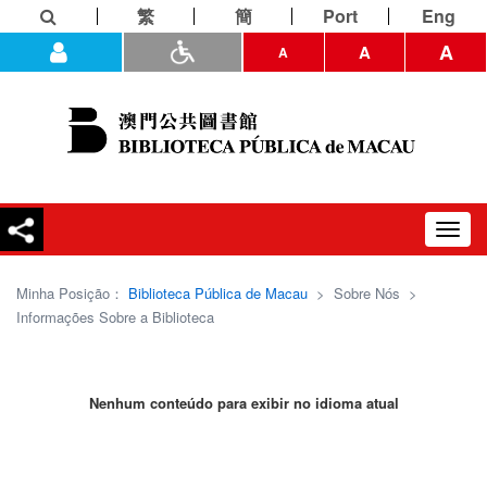
繁
簡
Port
Eng
A
A
A
Toggl
navig
Minha Posição：
Biblioteca Pública de Macau
>
Sobre Nós
>
Informações Sobre a Biblioteca
Nenhum conteúdo para exibir no idioma atual