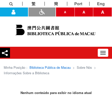
繁
簡
Port
Eng
A
A
A
Toggl
navig
Minha Posição：
Biblioteca Pública de Macau
>
Sobre Nós
>
Informações Sobre a Biblioteca
Nenhum conteúdo para exibir no idioma atual