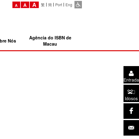
A
A
繁
簡
Port
Eng
A
Agência do ISBN de
bre Nós
Macau
Entrada
Idosos