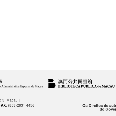
.o 3, Macau
|
FAX:
(853)2831 4456
|
Os Direitos de aut
do Gover