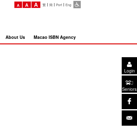
A
A
繁
簡
Port
Eng
A
About Us
Macao ISBN Agency
Login
Seniors