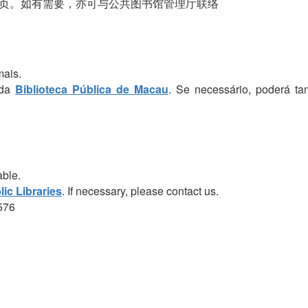
页。如有需要，亦可与公共图书馆管理厅联络
mais.
 da
Biblioteca Pública de Macau
. Se necessário, poderá t
able.
ic Libraries
. If necessary, please contact us.
576