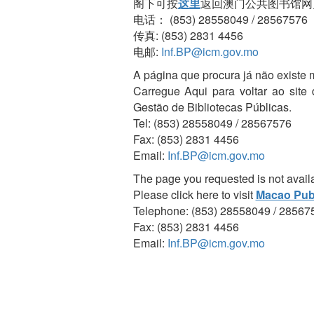
阁下可按
这里
返回澳门公共图书馆网
电话： (853) 28558049 / 28567576
传真: (853) 2831 4456
电邮:
Inf.BP@icm.gov.mo
A página que procura já não existe 
Carregue Aqui para voltar ao site
Gestão de Bibliotecas Públicas.
Tel: (853) 28558049 / 28567576
Fax: (853) 2831 4456
Email:
Inf.BP@icm.gov.mo
The page you requested is not avail
Please click here to visit
Macao Publ
Telephone: (853) 28558049 / 28567
Fax: (853) 2831 4456
Email:
Inf.BP@icm.gov.mo