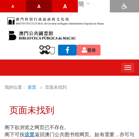
簡
A
A
A
登录
Togg
navig
我的位置：
首页
> 页面未找到
页面未找到
阁下欲浏览之网页已不存在。
阁下可按
这里
返回澳门公共图书馆网页。如有需要，亦可与