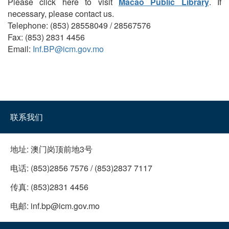
Please click here to visit
Macao Public Library
. If
necessary, please contact us.
Telephone: (853) 28558049 / 28567576
Fax: (853) 2831 4456
Email:
Inf.BP@icm.gov.mo
联系我们
地址:
澳门岗顶前地3号
电话:
(853)2856 7576 / (853)2837 7117
传真:
(853)2831 4456
电邮:
inf.bp@icm.gov.mo