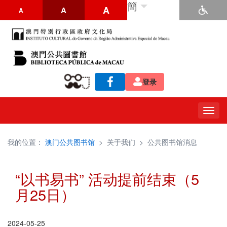
簡
A
A
A
登录
Togg
navig
我的位置：
澳门公共图书馆
>
关于我们
>
公共图书馆消息
“以书易书” 活动提前结束（5
月25日）
2024-05-25