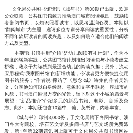
文化局公共图书馆馆讯《城与书》第33期已出版，欢迎
公众取阅。公共图书馆致力推动澳门城市阅读氛围，鼓励读
者翻阅书页，以知识照看城市，以思考温润心灵。本期以
“翻阅城市”为主题，邀请多位专家分享阅读的重要性，分析
不同年龄层读者的阅读兴趣，以及如何确立适合他们的阅读
方式及类型。
本期“图书馆手册”介绍“婴幼儿阅读有礼计划”，作为本
年度的崭新实践，公共图书馆计划推出阅读包与小读者建立
桥樑，藉亲子共读找到最适合幼儿的阅读兴趣；另外，流动
应用程式“我家图书馆”的新增功能，令读者更方便快捷使用
图书馆服务；“作者说”採访了《思念‧城》诗集的作者吴浩
文，分享他如何以自身经歷、意象和文字串联起一座城市的
风貌，书写澳门瞬息万变的光景，留下对这个小城的愿景与
展望；“新品推介”介绍多元的新品书籍、电影、音乐及杂
志。此外，本期还包含10篇中、葡、英书评，内容丰富。
《城与书》印制3,000
份，于文化局辖下各图书馆、澳
门各大专院校、塔石艺文馆及多间书
店
与艺文场所免费派
发，第1至第32期馆讯网上版可于文化局公共图书馆网站