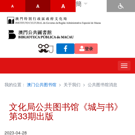
簡
A
A
A
登录
Togg
navig
我的位置：
澳门公共图书馆
>
关于我们
>
公共图书馆消息
文化局公共图书馆《城与书》
第33期出版
2023-04-28