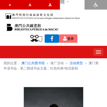
簡
A
A
A
登录
Toggl
navig
我的位置：
澳门公共图书馆
>
推广活动
>
活动类型
>
澳门青
年读书会 - 第二期读书会主题：红色经典•智启新程