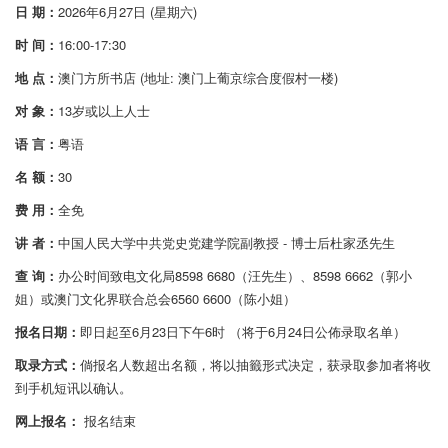
日 期：
2026年6月27日 (星期六)
时 间：
16:00-17:30
地 点：
澳门方所书店 (地址: 澳门上葡京综合度假村一楼)
对 象：
13岁或以上人士
语 言：
粤语
名 额：
30
费 用：
全免
讲 者：
中国人民大学中共党史党建学院副教授 - 博士后杜家丞先生
查 询：
办公时间致电文化局8598 6680（汪先生）、8598 6662（郭小
姐）或澳门文化界联合总会6560 6600（陈小姐）
报名日期：
即日起至6月23日下午6时 （将于6月24日公佈录取名单）
取录方式：
倘报名人数超出名额，将以抽籤形式决定，获录取参加者将收
到手机短讯以确认。
网上报名：
报名结束