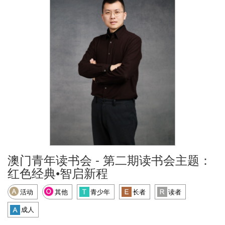
澳门青年读书会 - 第二期读书会主题：
红色经典•智启新程
活动
其他
青少年
长者
读者
成人