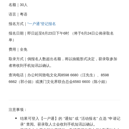
名额｜30人
语言｜粤语
报名方式｜
“一户通”登记报名
报名日期｜即日起至6月23日下午6时 （将于6月24日公佈录取名
单）
费用｜全免
取录方式｜倘报名人数超出名额，将以抽籤形式决定，获录取参加
者将收到手机短讯以确认。
查询电话｜办公时间致电文化局8598 6680（汪先生）、8598
6662（郭小姐）或澳门文化界联合总会6560 6600（陈小姐）
注意事项：
结果可登入【一户通】的 “通知” 或 “活动报名” 点选 “申请记
录” 查阅。获录取人士会收到手机短讯以确认。