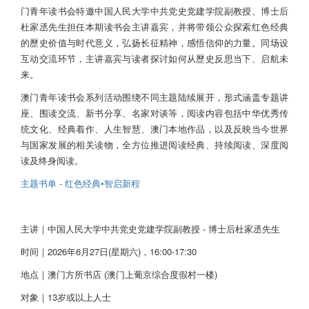
门青年读书会特邀中国人民大学中共党史党建学院副教授、博士后
杜家丞先生担任本期读书会主讲嘉宾，并将带领公众探索红色经典
的歷史价值与时代意义，弘扬长征精神，感悟信仰的力量。同场设
互动交流环节，主讲嘉宾与读者探讨如何从歷史反思当下、启航未
来。
澳门青年读书会系列活动围绕不同主题陆续展开，形式涵盖专题讲
座、围读交流、新书分享、名家对谈等，阅读内容包括中华优秀传
统文化、经典着作、人生智慧、澳门本地作品，以及反映当今世界
与国家发展的相关读物，全方位推进阅读经典、持续阅读、深度阅
读及终身阅读。
主题书单 - 红色经典•智启新程
主讲｜中国人民大学中共党史党建学院副教授 - 博士后杜家丞先生
时间｜2026年6月27日(星期六)，16:00-17:30
地点｜澳门方所书店 (澳门上葡京综合度假村一楼)
对象｜13岁或以上人士