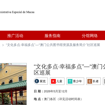
推广活动
服务指南
分馆网络
型
>
“文化多点‧幸福多点”—“澳门公共图书馆资源及服务简介”社区巡展
“文化多点‧幸福多点”—“澳
区巡展
展览
儿童
青少年
长者
日 期：
2026年5月至12月
地 点：
澳门各区（详见活动时间表）