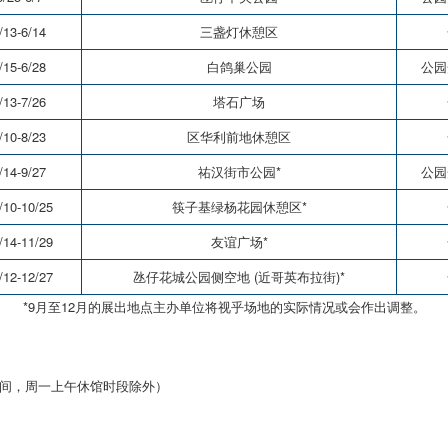
/13-6/14
三盏灯休憩区
/15-6/28
白鸽巢公园
公园
/13-7/26
塔石广场
/10-8/23
区华利前地休憩区
/14-9/27
祐汉街市公园*
公园
/10-10/25
筷子基绿杨花园休憩区*
/14-11/29
友谊广场*
/12-12/27
氹仔花城公园侧空地 (近哥英布拉街)*
*9月至12月的展出地点主办单位将视乎场地的实际情况或会作出调整。
服务时间，周一上午休馆时段除外）