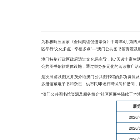
为积极响应国家《全民阅读促进条例》中每年4月第四周设
区举行“文化多点 ‧ 幸福多点”—“澳门公共图书馆资源
澳门特别行政区政府透过文化局主导，以“阅读丰富生
公共图书馆软硬体设施，通过举办多元化的阅读推广活
是次展览以图文并茂介绍澳门公共图书馆的多项资源及便
多册馆藏电子书和杂志，供市民即场扫码试阅和借阅，
“澳门公共图书馆资源及服务简介”社区巡展将陆续于
展
2026/4
2026/5
2026/5