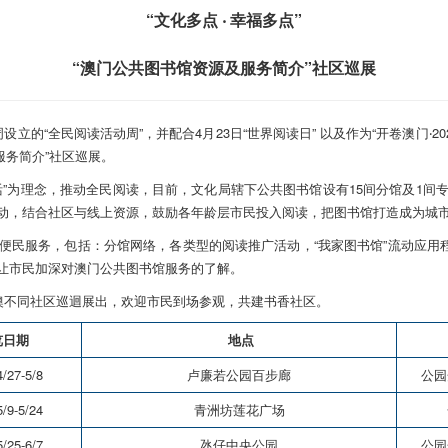
“文化多点 ‧ 幸福多点”
“澳门公共图书馆资源及服务简介”社区巡展
立的“全民阅读活动周”，并配合4月23日“世界阅读日” 以及作为“开卷澳门‧2
及服务简介”社区巡展。
活”为理念，推动全民阅读，目前，文化局辖下公共图书馆设有15间分馆及1间
动，结合社区与线上资源，鼓励各年龄层市民投入阅读，把图书馆打造成为城
民服务，包括：分馆网络，各类型的阅读推广活动，“我家图书馆”流动应用程
让市民加深对澳门公共图书馆服务的了解。
本澳不同社区巡迴展出，欢迎市民到场参观，共建书香社区。
览日期
地点
/27-5/8
卢廉若公园百步廊
公园
/9-5/24
青洲坊莲花广场
/25-6/7
氹仔中央公园
公园