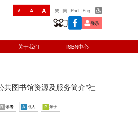
A
A
繁
簡
Port
Eng
A
登录
关于我们
ISBN中心
门公共图书馆资源及服务简介”社
读者
成人
亲子