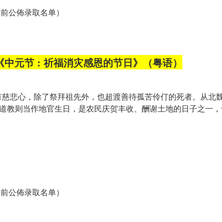
之前公佈录取名单）
中元节 : 祈福消灾感恩的节日》（粤语）
慈悲心，除了祭拜祖先外，也超渡善待孤苦伶仃的死者。从北魏
；道教则当作地官生日，是农民庆贺丰收、酬谢土地的日子之一
之前公佈录取名单）