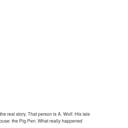
 real story. That person is A. Wolf. His tale
g House: the Pig Pen. What really happened