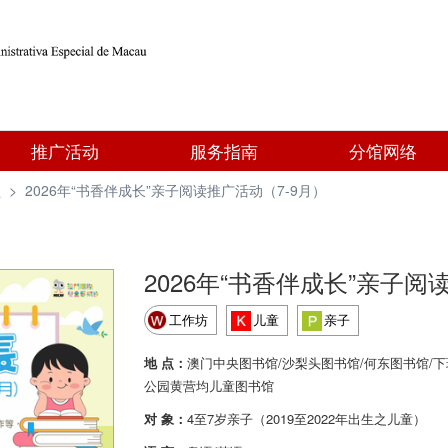
推广活动
服务指南
分馆网络
型
>
2026年“书香伴成长”亲子阅读推广活动（7-9月）
2026年“书香伴成长”亲子阅
工作坊
儿童
亲子
地 点：
澳门中央图书馆/沙梨头图书馆/何东图书馆/下
公园黄营均儿童图书馆
对 象：
4至7岁亲子（2019至2022年出生之儿童）