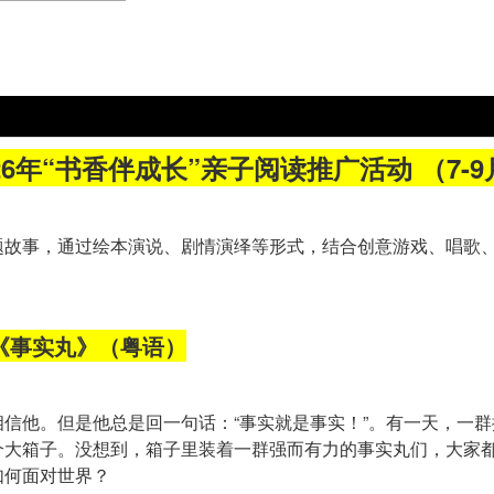
026年“书香伴成长”亲子阅读推广活动 （7-9
题故事，通过绘本演说、剧情演绎等形式，结合创意游戏、唱歌
《事实丸》（粤语）
信他。但是他总是回一句话：“事实就是事实！”。有一天，一
个大箱子。没想到，箱子里装着一群强而有力的事实丸们，大家
如何面对世界？