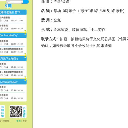
语 言：
粤语/英语
名 额：
每场10对亲子（“亲子”即1名儿童及1名家长)
费 用：
全免
形 式：
绘本演说、肢体游戏、手工劳作
取录方式：
抽籤，抽籤结果将于文化局公共图书馆网站及
确认，如未获录取将不会收到手机短讯通知