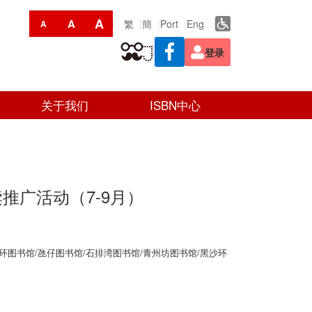
A
A
繁
簡
Port
Eng
A
登录
关于我们
ISBN中心
读推广活动（7-9月）
环图书馆/氹仔图书馆/石排湾图书馆/青州坊图书馆/黑沙环