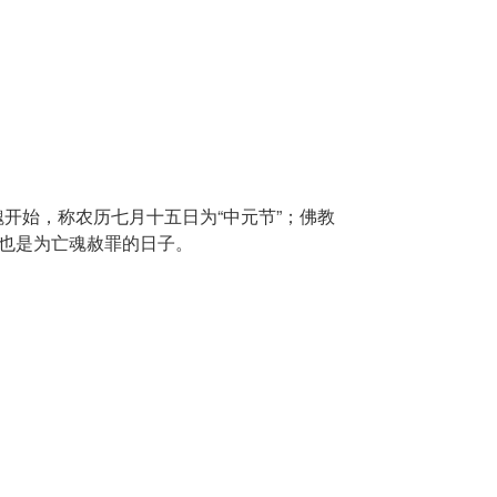
开始，称农历七月十五日为“中元节”；佛教
，也是为亡魂赦罪的日子。