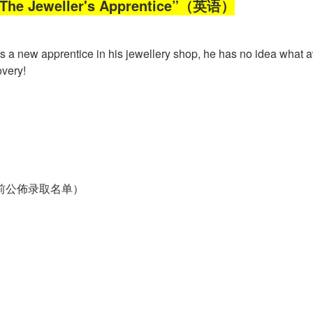
eweller's Apprentice”（英语）
 a new apprentice in his jewellery shop, he has no idea what awa
overy!
前公佈录取名单）