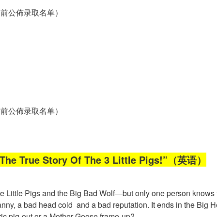
之前公佈录取名单）
之前公佈录取名单）
e Story Of The 3 Little Pigs!”（英语）
e Little Pigs and the Big Bad Wolf—but only one person knows the
granny, a bad head cold and a bad reputation. It ends in the Bi
ric pig-out or a Mother Goose frame-up?