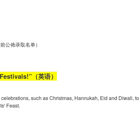
之前公佈录取名单）
tivals!”（英语）
own celebrations, such as Christmas, Hannukah, Eid and Diwali, t
s' Feast.