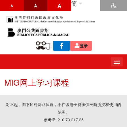
簡
A
A
A
登录
Togg
navig
MIG网上学习课程
对不起，阁下所处网路位置，不在该电子资源供应商所授权使用的
范围。
参考IP: 216.73.217.25