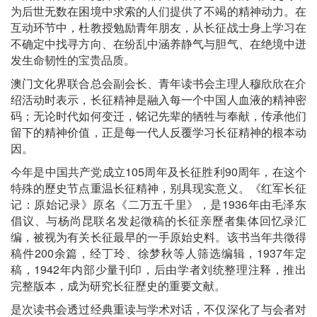
为后世无数在困境中求索的人们提供了不竭的精神动力。在
互动环节中，杜教授勉励青年朋友，从长征战士身上学习在
不确定中找寻方向、在纷乱中涵养静气与胆气、在绝境中迸
发生命韧性的宝贵品质。
澳门文化界联合总会副会长、青年读书会主理人穆欣欣在介
绍活动时表示，长征精神是融入每一个中国人血液的精神密
码；无论时代如何变迁，铭记先辈的牺牲与奉献，传承他们
留下的精神价值，正是每一代人反覆学习长征精神的根本动
因。
今年是中国共产党成立105周年及长征胜利90周年，在这个
特殊的歷史节点重温长征精神，别具现实意义。《红军长征
记：原始记录》原名《二万五千里》，是1936年由毛泽东
倡议、与杨尚昆联名发起徵稿的长征亲歷者集体回忆录汇
编，被视为有关长征最早的一手原始史料。该书当年共徵得
稿件200余篇，经丁玲、徐梦秋等人筛选编辑，1937年定
稿，1942年内部少量刊印，后由学者刘统整理注释，推出
完整版本，成为研究长征歷史的重要文献。
是次读书会透过经典重读与学术对话，不仅深化了与会者对