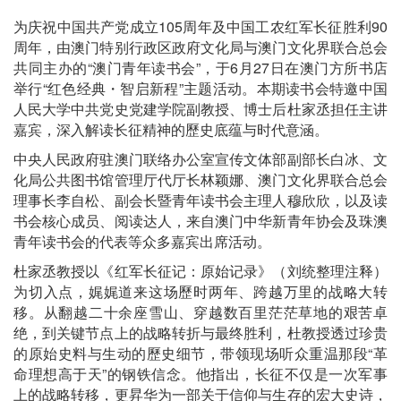
为庆祝中国共产党成立105周年及中国工农红军长征胜利90
周年，由澳门特别行政区政府文化局与澳门文化界联合总会
共同主办的“澳门青年读书会”，于6月27日在澳门方所书店
举行“红色经典・智启新程”主题活动。本期读书会特邀中国
人民大学中共党史党建学院副教授、博士后杜家丞担任主讲
嘉宾，深入解读长征精神的歷史底蕴与时代意涵。
中央人民政府驻澳门联络办公室宣传文体部副部长白冰、文
化局公共图书馆管理厅代厅长林颖娜、澳门文化界联合总会
理事长李自松、副会长暨青年读书会主理人穆欣欣，以及读
书会核心成员、阅读达人，来自澳门中华新青年协会及珠澳
青年读书会的代表等众多嘉宾出席活动。
杜家丞教授以《红军长征记：原始记录》（刘统整理注释）
为切入点，娓娓道来这场歷时两年、跨越万里的战略大转
移。从翻越二十余座雪山、穿越数百里茫茫草地的艰苦卓
绝，到关键节点上的战略转折与最终胜利，杜教授透过珍贵
的原始史料与生动的歷史细节，带领现场听众重温那段“革
命理想高于天”的钢铁信念。他指出，长征不仅是一次军事
上的战略转移，更昇华为一部关于信仰与生存的宏大史诗，