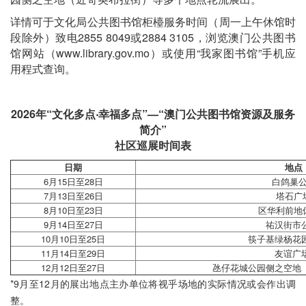
详情可于文化局公共图书馆柜檯服务时间（周一上午休馆时
段除外）致电2855 8049或2884 3105，浏览澳门公共图书
馆网站（www.library.gov.mo）或使用“我家图书馆”手机应
用程式查询。
2026年“文化多点‧幸福多点”—“澳门公共图书馆资源及服务
简介”
社区巡展时间表
日期
地点
6月15日至28日
白鸽巢
7月13日至26日
塔石广
8月10日至23日
区华利前地
9月14日至27日
祐汉街市公
10月10日至25日
筷子基绿杨花
11月14日至29日
友谊广场
12月12日至27日
氹仔花城公园侧之空地
*9月至12月的展出地点主办单位将视乎场地的实际情况或会作出调
整。