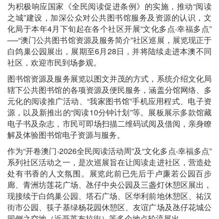
为积极响应国家《全民阅读促进条例》的实施，推动“阅读
之城”建设，加深公众对公共图书馆服务及资源的认识，文
化局于本年4月下旬起在各个社区开展“文化多点‧幸福多点”
──“澳门公共图书馆资源及服务简介”社区巡展，展览现正于
白鸽巢公园展出，展期至6月28日，并将陆续走进本澳不同
社区，欢迎市民到场参观。
图书馆资源及服务展览以图文并茂的方式，系统介绍文化局
辖下公共图书馆的各项资源及便民服务，涵盖分馆网络、多
元化的阅读推广活动、“我家图书馆”手机应用程式、电子资
源，以及新推出的“阅读10分钟计划”等。展板展示多款馆藏
电子书及杂志，市民可即场扫描二维码试阅及借阅，亲身瞭
解及体验图书馆电子资源与服务。
作为“开卷澳门‧2026全民阅读活动周”及“文化多点‧幸福多点”
系列社区活动之一，是次巡展旨在让阅读走进社区，营造处
处有书香的人文氛围。展览此前已先后于卢廉若公园百步
廊、青洲坊莲花广场、氹仔中央公园及三盏灯休憩区展出，
现接续于白鸽巢公园、塔石广场、区华利前地休憩区、祐汉
街市公园、筷子基绿杨花园休憩区、友谊广场及氹仔花城公
园侧之空地（近哥英布拉街）等多个地点轮流展出。