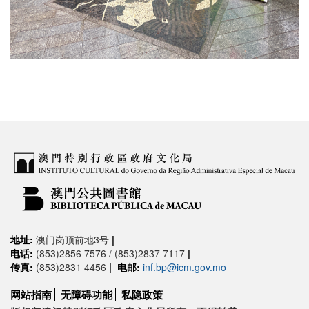
地址:
澳门岗顶前地3号
|
电话:
(853)2856 7576 / (853)2837 7117
|
传真:
(853)2831 4456
|
电邮:
inf.bp@icm.gov.mo
网站指南
无障碍功能
私隐政策