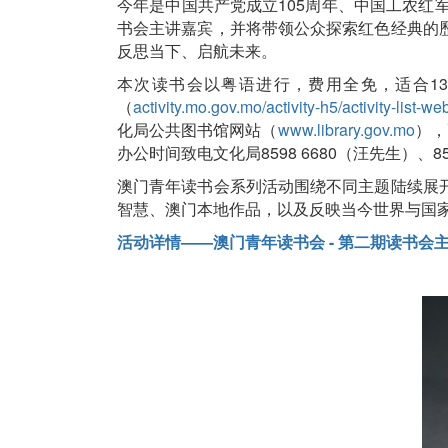
今年是中国共产党成立105周年、中国工农红
书会主讲嘉宾，并将带领公众探索红色经典的
反思当下、启航未来。
本次读书会以粤语进行，费用全免，适合13
（
activity.mo.gov.mo/activity-h5/activity-list-we
化局公共图书馆网站（
www.library.gov.mo
），
办公时间致电文化局8598 6680（汪先生）、8
澳门青年读书会系列活动围绕不同主题陆续展
智慧、澳门本地作品，以及反映当今世界与国
活动详情——澳门青年读书会 - 第二期读书会