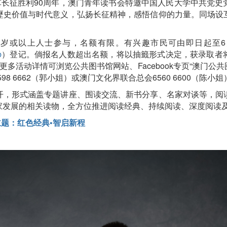
军长征胜利90周年，澳门青年读书会特邀中国人民大学中共党
歷史价值与时代意义，弘扬长征精神，感悟信仰的力量。同场设
岁或以上人士参与，名额有限。有兴趣市民可由即日起至6月2
b
）登记。倘报名人数超出名额，将以抽籤形式决定，获录取者
更多活动详情可浏览公共图书馆网站、Facebook专页“澳门公
598 6662（郭小姐）或澳门文化界联合总会6560 6600（陈小姐
开，形式涵盖专题讲座、围读交流、新书分享、名家对谈等，阅
家发展的相关读物，全方位推进阅读经典、持续阅读、深度阅读
主题：红色经典•智启新程