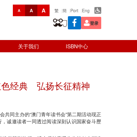
A
A
繁
簡
Port
Eng
A
登录
关于我们
ISBN中心
红色经典 弘扬长征精神
会共同主办的“澳门青年读书会”第二期活动现正
举行，诚邀读者一同透过阅读深刻认识国家奋斗歷