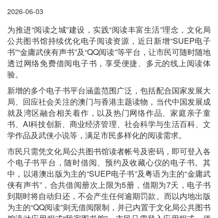
2026-06-03
为推进“阅读之城”建设，实践“阅读丰富生活”理念，文化局
公共图书馆持续优化电子阅读资源，近日新增“SUEP电子
书”“金庸武侠有声书”及“QQ阅读”等平台，让市民可随时随地
透过网络免费借阅电子书，享受便捷、多元的线上阅读体
验。
新增的多个电子书平台涵盖范围广泛，包括配合国家发展大
局、回应社会关注的澳门与香港主题读物，当代中国发展成
就及湾区融合相关着作，以及热门网络作品、家庭亲子童
书、AI科技创新、商业经济管理、社会科学与生活百科、文
学作品及武侠小说等，满足市民多样化的阅读需求。
市民只需凭文化局公共图书馆读者帐号及密码，即可登入各
个电子书平台，随时借阅、预约及收藏心仪的电子书。其
中，以港澳出版为主的“SUEP电子书”及粤语为主的“金庸武
侠有声书”，合共借阅册次上限为5册，借期为7天，电子书
到期时将自动归还，不会产生任何逾期罚款。而以内地出版
为主的“QQ阅读”则无借阅限制，并已内置于文化局公共图书