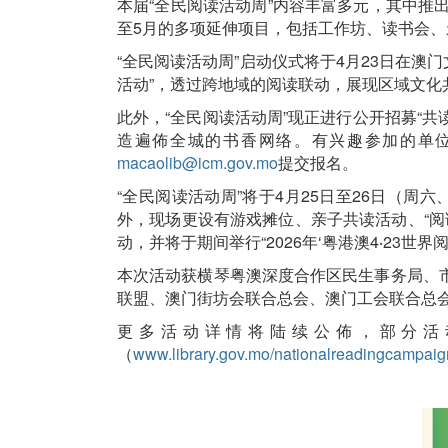
本届“全民阅读活动周”内容丰富多元，其中推出
至5月的多项延伸项目，包括工作坊、读书会
“全民阅读活动周”启动仪式将于4月23日在澳
活动”，透过跨地域的阅读联动，展现区域文
此外，“全民阅读活动周”现正进行公开招募“
造遍佈全城的书香网络。有兴趣参加的单
macaolib@icm.gov.mo
提交报名。
“全民阅读活动周”将于4月25日至26日（周
外，现场更设有游戏摊位、亲子共读活动、“阅
动，并将于期间举行“2026年‘粤港澳4‧23
本次活动获横琴粤澳深度合作区民生事务局、
联盟、澳门街坊会联合总会、澳门工会联合总
更多活动详情将陆续公佈，部分活
（
www.library.gov.mo/nationalreadingcampai