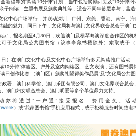
全新倡导的“阅读10分钟”计划，当中包括奖励计划及“10分钟
、亲子阅读、主题书展及颁奖典礼等，适合不同年龄层参与，营造
门文化中心广场举行，并联动深圳、广州、东莞、香港、南宁、海
化共融的魅力。同日下午，文化局将与澳门文化界联合总会于澳门
共读点”，报名期至4月30日，欢迎澳门及横琴粤澳深度合作区的
位可于文化局公共图书馆（议事亭藏书楼除外）索取或于（
六、日）在澳门文化中心及文化中心广场举行多元阅读推广活动，
读10分钟”体验区、户外及室内阅读区、艺文表演，还有图书
世界阅读日创作比赛’（澳门区）颁奖礼暨得奖作品展”及“文化局公
市政署、澳门科学馆、澳门乐团有限公司、澳门文化界联合总会
会、澳门妇女联合总会、澳门明爱等多个单位鼎力支持。
动亦将透过“一户通”接受报名，费用全免。活
gnweek
）或“我家图书馆”手机应用程式，或于柜檯服务时间致电2856 75