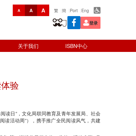
A
A
繁
簡
Port
Eng
A
登录
关于我们
ISBN中心
读体验
界阅读日”，文化局联同教育及青年发展局、社会
全民阅读活动周”），携手推广全民阅读风气，共建