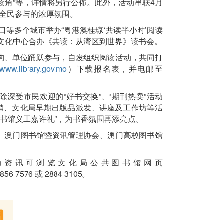
阅读角”等，详情将另行公佈。此外，活动串联4月
全民参与的浓厚氛围。
口等多个城市举办“粤港澳桂琼‘共读半小时’阅读
文化中心合办《共读：从湾区到世界》读书会。
机构、单位踊跃参与，自发组织阅读活动，共同打
www.library.gov.mo
）下载报名表，并电邮至
除深受市民欢迎的“好书交换”、“期刊热卖”活动
展销、文化局早期出版品派发、讲座及工作坊等活
共图书馆义工嘉许礼”，为书香氛围再添亮点。
、澳门图书馆暨资讯管理协会、澳门高校图书馆
动资讯可浏览文化局公共图书馆网页
76 或 2884 3105。