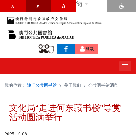
簡
A
A
A
登录
Togg
navig
我的位置：
澳门公共图书馆
>
关于我们
>
公共图书馆消息
文化局“走进何东藏书楼”导赏
活动圆满举行
2025-10-08