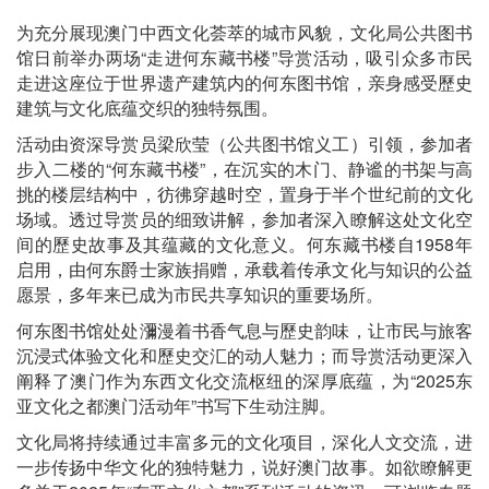
为充分展现澳门中西文化荟萃的城市风貌，文化局公共图书
馆日前举办两场“走进何东藏书楼”导赏活动，吸引众多市民
走进这座位于世界遗产建筑内的何东图书馆，亲身感受歷史
建筑与文化底蕴交织的独特氛围。
活动由资深导赏员梁欣莹（公共图书馆义工）引领，参加者
步入二楼的“何东藏书楼”，在沉实的木门、静谧的书架与高
挑的楼层结构中，彷彿穿越时空，置身于半个世纪前的文化
场域。透过导赏员的细致讲解，参加者深入瞭解这处文化空
间的歷史故事及其蕴藏的文化意义。何东藏书楼自1958年
启用，由何东爵士家族捐赠，承载着传承文化与知识的公益
愿景，多年来已成为市民共享知识的重要场所。
何东图书馆处处瀰漫着书香气息与歷史韵味，让市民与旅客
沉浸式体验文化和歷史交汇的动人魅力；而导赏活动更深入
阐释了澳门作为东西文化交流枢纽的深厚底蕴，为“2025东
亚文化之都澳门活动年”书写下生动注脚。
文化局将持续通过丰富多元的文化项目，深化人文交流，进
一步传扬中华文化的独特魅力，说好澳门故事。如欲瞭解更