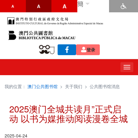
簡
A
A
A
登录
Togg
navig
我的位置：
澳门公共图书馆
>
关于我们
>
公共图书馆消息
2025澳门全城共读月”正式启
动 以书为媒推动阅读漫卷全城
2025-04-24