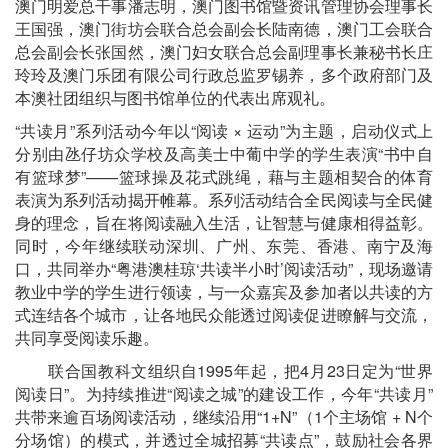
澳门明爱总干事潘志明，澳门图书馆暨资讯管理协会理事长
王国强，澳门街坊会联合总会副会长陆南德，澳门工会联合
总会副会长张国然，澳门妇女联合总会副理事长兼秘书长庄
玲玲及澳门乐团有限公司行政总监罗锡养，多个政府部门及
本澳社团组织与图书馆单位的代表出席观礼。
“共读月”系列活动今年以“阅读 × 运动”为主题，启动仪式上
分别由氹仔坊众学校及高美士中葡中学的学生表演“书中自
有篮球梦”——篮球操及花式跳绳，藉与主题相契合的体育
表演为系列活动揭开帷幕。系列活动结合全民阅读与全民健
身的理念，旨在将阅读融入生活，让智慧与健康相得益彰。
同时，今年继续联动深圳、广州、东莞、香港、南宁及海
口，共同举办“粤港澳桂琼‘共读半小时’阅读活动”，现场邀请
教业中学的学生进行领读，与一众嘉宾及参加者以共读的方
式连结各个城市，让各地民众能透过阅读促进瞭解与交流，
共同享受阅读乐趣。
联合国教科文组织自1995年起，把4月23日定为“世界
阅读日”。为持续推进“阅读之城”的建设工作，今年“共读月”
共带来逾百场阅读活动，继续沿用“1+N”（1个主场馆 + N个
分场馆）的模式，并透过全城招募“共读点”，鼓励社会各界