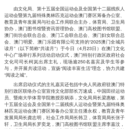
由文化局、第十五届全国运动会及全国第十二届残疾人
运动会暨第九届特殊奥林匹克运动会澳门赛区筹备办公室、
教育及青年发展局与社会工作局联合主办，体育局、卫生局
协办，澳门图书馆暨资讯管理协会、澳门高校图书馆联盟、
澳门街坊会联合总会、澳门工会联合总会、澳门妇女联合总
会、澳门明爱、澳门乐团有限公司支持的“2025澳门全城共
读月”（以下简称“共读月”）于今日（4月23日）在澳门文化
中心广场举行系列活动启动仪式，澳门特别行政区政府社会
文化司司长柯岚出席主礼，现场逾250名嘉宾及学生等参
与，并开展共读活动，宣扬“阅读丰富生活”理念，协力共建
“阅读之城”。
出席启动仪式的主礼嘉宾还包括中央人民政府驻澳门特
别行政区联络办公室宣传文化部部长万速成，中国田径运动
员、暨南大学体育学院教授苏炳添，文化局局长梁惠敏，第
十五届全运会及全国第十二届残疾人运动会暨第九届特殊奥
林匹克运动会澳门赛区筹备办公室主任潘永权，教育及青年
发展局局长龚志明，社会工作局局长韩卫，体育局局长张子
轩，卫生局局长罗奕龙，澳门高校图书馆联盟主席李嘉汶，