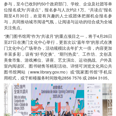
参与，至今已收到约50个政府部门、学校、企业及社团等单
位报名成为“共读点”，报名参与人次约2.1万。“共读点”报名
期至4月30日，欢迎有兴趣的人士或团体把握机会报名参
与，共同推动城市阅读气氛，让阅读与运动的结合成为全城
关注焦点。
“澳门图书馆周”作为“共读月”的重点项目之一，将于4月26日
至27日在澳门文化中心举行，更首次以“嘉年华”的形式在澳
门文化中心广场举办，活动规模比去年扩大一倍，内容更加
丰富多彩，设有“好书交换”、“期刊热卖”、工作坊、文创及
美食市集、游戏摊位、讲座、艺文演出、运动挑战、户外及
室内阅读区、图书销售等精彩活动。详情可浏览文化局公共
图书馆网站（www.library.gov.mo）或“我家图书馆”手机应
用程式，或于柜檯服务时间致电2856 7576 或 2884 3105。