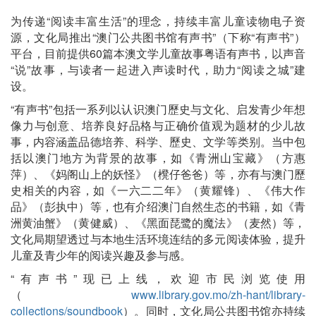
为传递“阅读丰富生活”的理念，持续丰富儿童读物电子资
源，文化局推出“澳门公共图书馆有声书”（下称“有声书”）
平台，目前提供60篇本澳文学儿童故事粤语有声书，以声音
“说”故事，与读者一起进入声读时代，助力“阅读之城”建
设。
“有声书”包括一系列以认识澳门歷史与文化、启发青少年想
像力与创意、培养良好品格与正确价值观为题材的少儿故
事，内容涵盖品德培养、科学、歷史、文学等类别。当中包
括以澳门地方为背景的故事，如《青洲山宝藏》（方惠
萍）、《妈阁山上的妖怪》（櫈仔爸爸）等，亦有与澳门歷
史相关的内容，如《一六二二年》（黄耀锋）、《伟大作
品》（彭执中）等，也有介绍澳门自然生态的书籍，如《青
洲黄油蟹》（黄健威）、《黑面琵鹭的魔法》（麦然）等，
文化局期望透过与本地生活环境连结的多元阅读体验，提升
儿童及青少年的阅读兴趣及参与感。
“有声书”现已上线，欢迎市民浏览使用
（
www.library.gov.mo/zh-hant/library-
collections/soundbook
）。同时，文化局公共图书馆亦持续