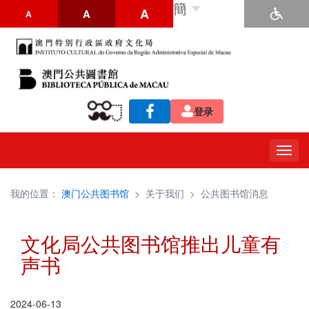
簡
A
A
A
登录
Togg
navig
我的位置：
澳门公共图书馆
>
关于我们
>
公共图书馆消息
文化局公共图书馆推出儿童有
声书
2024-06-13