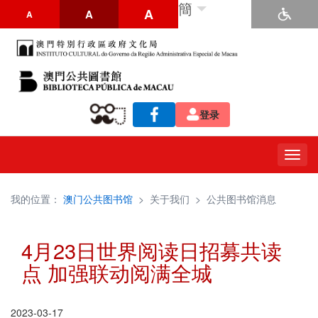
簡
A
A
A
登录
Togg
navig
我的位置：
澳门公共图书馆
>
关于我们
>
公共图书馆消息
4月23日世界阅读日招募共读
点 加强联动阅满全城
2023-03-17