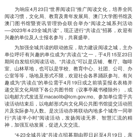
为响应4月23日“世界阅读日”推广阅读文化，培养全民
阅读习惯，文化局、教育及青年发展局、澳门大学图书馆及
澳门图书馆暨资讯管理协会联合举办“阅读之城系列活动
──2023年4‧23全城共读”，现正进行“共读点”招募，欢迎有
兴趣的单位及人士报名参与，共襄盛举。
为加强全城共读的联动效应，助力建设阅读之城，主办
单位呼吁有兴趣的单位成为“共读点”之一，于4月15至23日
期间自发组织阅读活动。“共读点”可以是店铺、餐厅、咖啡
室、山林草地，也可以是学校、教育中心、社团、公司、办
公室等等，场地及形式不限，欢迎社会各界踊跃参与。有兴
趣成为“共读点”的单位需于4月19日或之前填妥报名表格并
递交至文化局辖下各公共图书馆（议事亭藏书楼除外），或
以电邮方式发送至macaolib@icm.gov.mo。参加单位需于共
读活动结束后，以电邮形式向文化局公共图书馆提交活动照
片及实际参与人数。是次活动亦将联动内地多个城市一同举
行“共读半小时”阅读活动，发扬阅读无界、智慧汇流的精
神，加强互动发展，促进人文交流。
“4‧23全城共读”共读点招募期由即日起至4月19日，亲