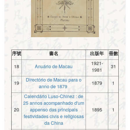
序號
書名
出版年
冊數
1921-
18
Anuário de Macau
31
1981
Directório de Macau para o
19
1879
1
anno de 1879
Calendário Luso-Chinez : de
25 annos acompanhado d'um
20
appenso das principais
1895
1
festividades civis e religiosas
da China