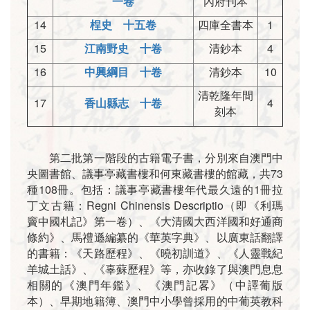
一卷
內府刊本
14
桯史 十五卷
四庫全書本
1
15
江南野史 十卷
清鈔本
4
16
中興綱目 十卷
清鈔本
10
清乾隆年間
17
香山縣志 十卷
4
刻本
第二批第一階段的古籍電子書，分別來自澳門中
央圖書館、議事亭藏書樓和何東藏書樓的館藏，共73
種108冊。包括：議事亭藏書樓年代最久遠的1冊拉
丁文古籍：Regni Chinensis Descriptio（即《利瑪
竇中國札記》第一卷）、《大清國大西洋國和好通商
條約》、馬禮遜編纂的《華英字典》、以廣東話翻譯
的書籍：《天路歷程》、《曉初訓道》、《人靈戰紀
羊城土話》、《辜蘇歷程》等，亦收錄了與澳門息息
相關的《澳門年鑑》、《澳門記畧》（中譯葡版
本）、早期地籍簿、澳門中小學曾採用的中葡英教科