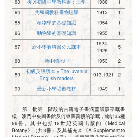
83
復興初級中學教科書：三角
1938
1
84
共和國教科書物理學
1913
1
85
植物學的基礎知識
1954
1
86
動物學的基礎知識
1955
1
1924-
87
新小學教科書公民課本
5
1926
88
新中國地理
1953
2
初級英語讀本 = The juvenile
89
1913,1921
2
English readers
90
最新小學唱遊教材
1949
1
第二批第二階段的古籍電子書涵蓋議事亭藏書
樓、澳門中央圖書館及何東藏書樓的珍藏，總計35種
96冊。其中包括18世紀英國出版的《Medical
Botany》（共3冊）及其補充本《A Supplement to