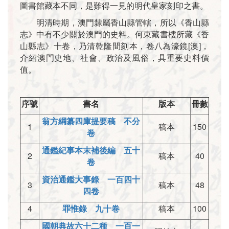
圖書館藏本不同，是難得一見的明代皇家刻印之書。
明清時期，澳門隸屬香山縣管轄，所以《香山縣
志》中有不少關於澳門的史料。何東藏書樓所藏《香
山縣志》十卷，乃清乾隆間刻本，卷八為濠鏡[澳]，
介紹澳門史地、社會、政治及風俗，具重要史料價
值。
序號
書名
版本
冊數
翁方綱纂四庫提要稿 不分
1
稿本
150
卷
通鑑紀事本末補後編 五十
2
稿本
40
卷
資治通鑑大事錄 一百四十
3
稿本
48
四卷
4
罪惟錄 九十卷
稿本
100
國朝典故六十二種 一百一