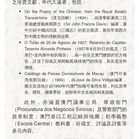
乏珍貴文獻，年代久遠者，包括：
On the Poetry of the Chinese: from the Royal Asiatic
Transactions 《漢文詩解》（1834），由漢學家兼第二任
香港總督戴維斯爵士（Sir John Francis Davis）編著，書
中介紹中國詩詞及《三國志》的英文摘譯，展現早期西方
對中國文學的理解與詮釋。
O Tufão de 20 de Agosto de 1927: Relatório do Capitão-
Tenente Almeida Pinheiro （1927年8月20日的風災：亞
美打•皮內羅中校的報告），為一份呈交澳門總督的官方報
告，詳述丁卯風災期間颱風橫掃澳門的情況，具高度史料
價值。
Catálogo de Peixes Comestíveis de Macau （澳門可食
用魚類目錄）（1959），由José da Silva Vidigal編著，
圖文並茂地介紹1950年代澳門52種可食用魚類，列出其學
名、體長、捕獲季節，並附有中文名稱與精美插圖。
此外，亦涵蓋澳門議事公局、華政衙門
（Procuratura dos Negócios Sínicos）及警察部門的
規章制度；澳門港口工程記錄與地圖；初學義塾
（Escola Central）教科書；祈禱文、評論及詩集等
多元內容。