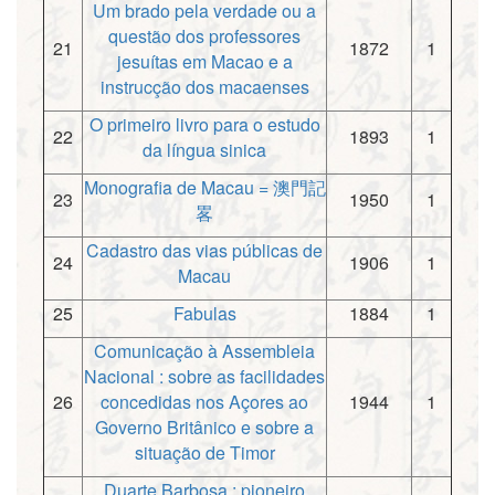
Um brado pela verdade ou a
questão dos professores
21
1872
1
jesuítas em Macao e a
instrucção dos macaenses
O primeiro livro para o estudo
22
1893
1
da língua sinica
Monografia de Macau = 澳門記
23
1950
1
畧
Cadastro das vias públicas de
24
1906
1
Macau
25
Fabulas
1884
1
Comunicação à Assembleia
Nacional : sobre as facilidades
26
concedidas nos Açores ao
1944
1
Governo Britânico e sobre a
situação de Timor
Duarte Barbosa : pioneiro