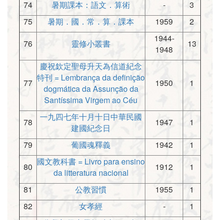
74
暑期課本：語文．算術
-
3
75
暑期．國．常．算．課本
1959
2
1944-
76
靈修小叢書
13
1948
慶祝欽定聖母升天為信道紀念
特刊 = Lembrança da definição
77
1950
1
dogmática da Assunção da
Santíssima Virgem ao Céu
一九四七年十月十日中華民國
78
1947
1
建國紀念日
79
葡國魂釋義
1942
1
國文教科書 = Livro para ensino
80
1912
1
da litteratura nacional
81
公教習慣
1955
1
82
女孝經
-
1