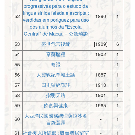
progressivas para o estudo da
língua sinica falada e escripta :
52
1890
1
verdidas em portguez para uso
dos alumnos da "Escola
Central" de Macau = 公餘瑣談
53
盛世危言後編
[1909]
6
54
辜蘇歷程
1902
1
55
粵謳
-
1
56
人靈戰紀羊城土話
1887
1
57
四史聖經譯註
1913
1
58
指明天路
1901
1
59
飲食與健康
1965
1
大西洋民國國務總理薩拉沙名
60
-
1
言錄選譯
61
社會復原所總部 : 吸毒者居留室
-
1