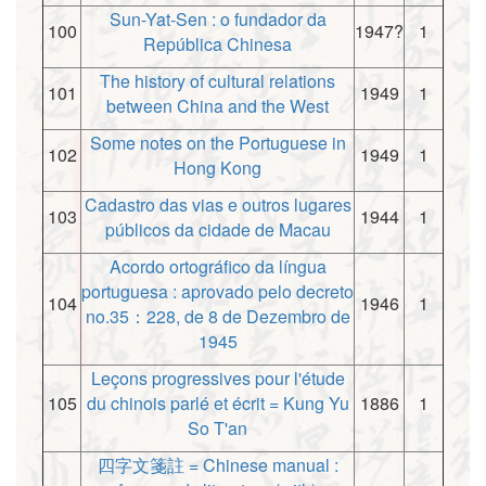
Sun-Yat-Sen : o fundador da
100
1947?
1
República Chinesa
The history of cultural relations
101
1949
1
between China and the West
Some notes on the Portuguese in
102
1949
1
Hong Kong
Cadastro das vias e outros lugares
103
1944
1
públicos da cidade de Macau
Acordo ortográfico da língua
portuguesa : aprovado pelo decreto
104
1946
1
no.35：228, de 8 de Dezembro de
1945
Leçons progressives pour l'étude
105
du chinois parlé et écrit = Kung Yu
1886
1
So T'an
四字文箋註 = Chinese manual :