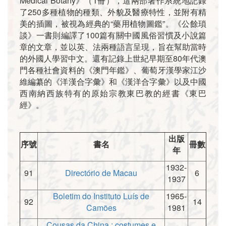
Medical Botany》（1冊），這兩部著作系統地記錄
了250多種植物的種類、外貌及醫療特性，並附有精
美的插圖，被視為經典的“藥用植物圖鑑”。《公餘瑣
談》一書則編譯了100篇有關中國風俗習慣及小說篇
章的文章，並以英、法兩種語言呈現，旨在幫助當時
的外國人學習中文。還有記錄上世紀早期至80年代澳
門各種社會資料的《澳門年鑑》、葡萄牙漢學家江沙
維編纂的《洋漢合字彙》和《漢洋合字彙》以及中國
西南納西族特有的原始宗教東巴教的經書《東巴
經》。
出版
序號
書名
冊數
年
1932-
91
Directório de Macau
6
1937
Boletim do Instituto Luís de
1965-
92
14
Camões
1981
Cousas da China : costumes e