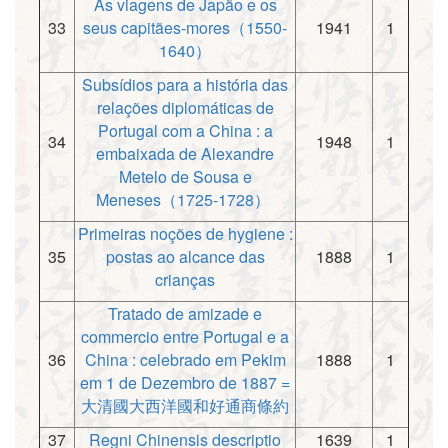
As viagens de Japão e os
33
seus capitães-mores（1550-
1941
1
1640）
Subsídios para a história das
relações diplomáticas de
Portugal com a China : a
34
1948
1
embaixada de Alexandre
Metelo de Sousa e
Meneses（1725-1728）
Primeiras noções de hygiene :
35
postas ao alcance das
1888
1
crianças
Tratado de amizade e
commercio entre Portugal e a
36
China : celebrado em Pekim
1888
1
em 1 de Dezembro de 1887 =
大清國大西洋國和好通商條約
37
Regni Chinensis descriptio
1639
1