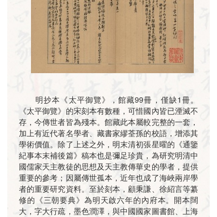
明抄本《太平御覽》，館藏99冊，僅缺1冊。
《太平御覽》的宋刻本有數種，可惜國內皆已湮滅不
存，今傳世者皆為殘本。館藏此本屬較完整的一套，
加上有近代著名學者、藏書家繆荃孫的校語，增添其
學術價值。除了上述之外，明末清初張星曜的《通鑒
紀事本末補後篇》稿本也是彌足珍貴，為研究明清中
國儒家天主教徒的思想及天主教傳華史的學者，提供
重要的參考；因屬傳世孤本，近年也成了海峽兩岸學
者的重要研究資料。至於刻本，顧秉謙、徐紹言等纂
修的《三朝要典》為明天啟六年的內府本。開本闊
大，字大行疏，墨色潤澤，與中國國家圖書館、上海