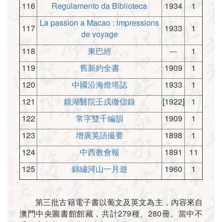
116
Regulamento da Biblioteca
1934
1
La passion a Macao : impressions
117
1933
1
de voyage
118
東巴經
---
1
119
舊新約全書
1909
1
120
中國沿海燈塔誌
1933
1
121
鏡湖醫院壬戌徵信錄
[1922]
1
122
常字雙千編韻
1909
1
123
增廣英語撮要
1898
1
124
中西教會報
1891
11
125
錦繡河山一月遊
1960
1
第三批古籍電子書以葡文及英文為主，內容來自
澳門中央圖書館館藏，共計279種、280冊。當中不