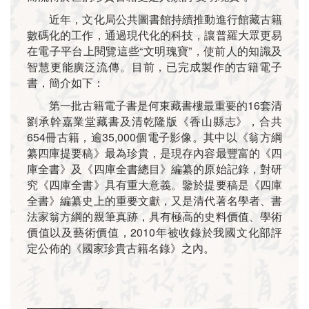
近年，文化局公共圖書館持續推動進行館藏古籍
數碼化的工作，通過現代化的科技，讓普羅大眾更易
在電子平台上閱覽這些“文明瑰寶”，使前人的知識及
智慧更能廣泛流傳。目前，已完成製作的古籍電子
書，簡介如下：
第一批古籍電子書是何東藏書樓最重要的16套清
劉承幹嘉業堂藏書及清乾隆版《香山縣志》，合共
654冊古籍，逾35,000個電子影像。其中以《翁方綱
纂四庫提要稿》最為珍貴，是現存內容最豐富的《四
庫全書》及《四庫全書總目》編纂的原始記錄，對研
究《四庫全書》具有重大意義。鑒於提要稿是《四庫
全書》編纂史上的重要文獻，又是清代著名學者、書
法家翁方綱的親筆真跡，具有極高的史料價值、學術
價值以及藝術價值，2010年被收錄於我國文化部評
定公佈的《國家珍貴古籍名錄》之內。