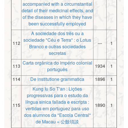
accompanied with a circumstantial
detail of their medicinal effects, and
of the diseases in which they have
been successfully employed
A sociedade dos três ou a
sociedade "Céu e Terra" : o Lotus
112
---
1
Branco e outras sociedades
secretas
Carta orgânica do império colonial
113
1934
1
português
114
De institutione grammatica
1896
1
Kung Iu So T'an : Lições
progressivas para o estudo da
língua sinica fallada e escripta :
115
1890
1
vertidas em portuguez para uso
dos alumnos da "Escola Central"
de Macau = 公餘瑣談