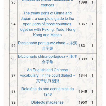
93
1898
1
crenças
The treaty ports of China and
Japan : a complete guide to the
94
open ports of those countries,
1867
1
together with Peking, Yedo, Hong
Kong and Macao
Diccionario portuguez-china = 洋漢
95
1831
1
合字彙
Diccionario china-portuguez = 漢洋
96
1833
1
合字彙
An English and Chinese
97
vocabulary : in the court dialect =
1844
1
英華韻府歷階
Relatório do ano económico de
98
1949
1
1948
99
Dialecto macaense
1950
1