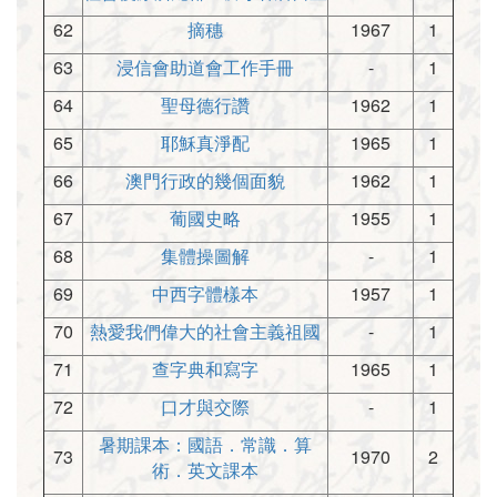
62
摘穗
1967
1
63
浸信會助道會工作手冊
-
1
64
聖母德行讚
1962
1
65
耶穌真淨配
1965
1
66
澳門行政的幾個面貌
1962
1
67
葡國史略
1955
1
68
集體操圖解
-
1
69
中西字體樣本
1957
1
70
熱愛我們偉大的社會主義祖國
-
1
71
查字典和寫字
1965
1
72
口才與交際
-
1
暑期課本：國語．常識．算
73
1970
2
術．英文課本