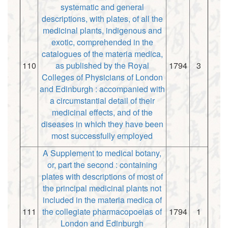
systematic and general
descriptions, with plates, of all the
medicinal plants, indigenous and
exotic, comprehended in the
catalogues of the materia medica,
110
as published by the Royal
1794
3
Colleges of Physicians of London
and Edinburgh : accompanied with
a circumstantial detail of their
medicinal effects, and of the
diseases in which they have been
most successfully employed
A Supplement to medical botany,
or, part the second : containing
plates with descriptions of most of
the principal medicinal plants not
included in the materia medica of
111
the collegiate pharmacopoeias of
1794
1
London and Edinburgh