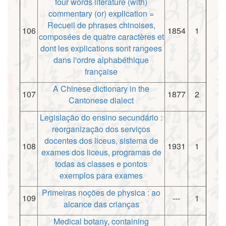
four words literature (with)
commentary (or) explication =
Recueil de phrases chinoises,
106
1854
1
composées de quatre caractères et
dont les explications sont rangees
dans l'ordre alphabéthique
française
A Chinese dictionary in the
107
1877
2
Cantonese dialect
Legislação do ensino secundário :
reorganização dos serviços
docentes dos liceus, sistema de
108
1931
1
exames dos liceus, programas de
todas as classes e pontos
exemplos para exames
Primeiras noções de physica : ao
109
---
1
alcance das crianças
Medical botany, containing