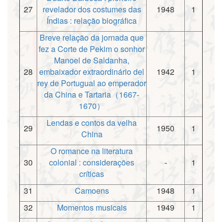
27
revelador dos costumes das
1948
1
Índias : relação biográfica
Breve relação da jornada que
fez a Corte de Pekim o sonhor
Manoel de Saldanha,
28
embaixador extraordinário del
1942
1
rey de Portugual ao emperador
da China e Tartaria（1667-
1670）
Lendas e contos da velha
29
1950
1
China
O romance na literatura
30
colonial : considerações
-
1
críticas
31
Camoens
1948
1
32
Momentos musicais
1949
1