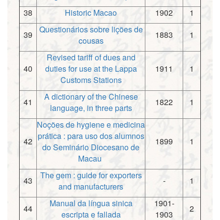
38
Historic Macao
1902
1
Questionários sobre lições de
39
1883
1
cousas
Revised tariff of dues and
40
duties for use at the Lappa
1911
1
Customs Stations
A dictionary of the Chinese
41
1822
1
language, in three parts
Noções de hygiene e medicina
prática : para uso dos alumnos
42
1899
1
do Seminário Diocesano de
Macau
The gem : guide for exporters
43
-
1
and manufacturers
Manual da língua sinica
1901-
44
2
escripta e fallada
1903