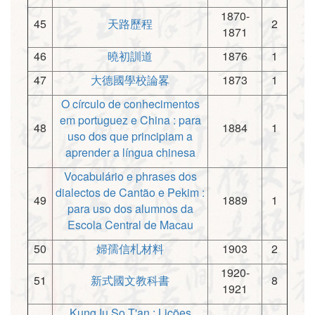
1870-
45
天路歷程
2
1871
46
曉初訓道
1876
1
47
大德國學校論畧
1873
1
O círculo de conhecimentos
em portuguez e China : para
48
1884
1
uso dos que principiam a
aprender a língua chinesa
Vocabulário e phrases dos
dialectos de Cantão e Pekim :
49
1889
1
para uso dos alumnos da
Escola Central de Macau
50
婦孺信札材料
1903
2
1920-
51
新式國文教科書
8
1921
Kung Iu So T'an : Lições