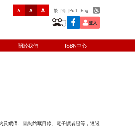
A
A
繁
簡
Port
Eng
A
登入
關於我們
ISBN中心
約及續借、查詢館藏目錄、電子讀者證等，透過