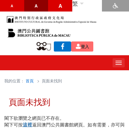
繁
A
A
A
登入
Togg
navig
我的位置：
首頁
> 頁面未找到
頁面未找到
閣下欲瀏覽之網頁已不存在。
閣下可按
這裡
返回澳門公共圖書館網頁。如有需要，亦可與