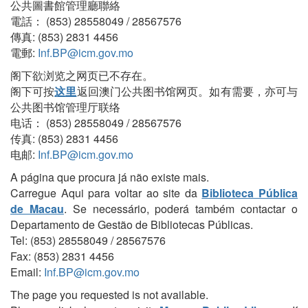
公共圖書館管理廳聯絡
電話： (853) 28558049 / 28567576
傳真: (853) 2831 4456
電郵:
Inf.BP@icm.gov.mo
阁下欲浏览之网页已不存在。
阁下可按
这里
返回澳门公共图书馆网页。如有需要，亦可与
公共图书馆管理厅联络
电话： (853) 28558049 / 28567576
传真: (853) 2831 4456
电邮:
Inf.BP@icm.gov.mo
A página que procura já não existe mais.
Carregue Aqui para voltar ao site da
Biblioteca Pública
de Macau
. Se necessário, poderá também contactar o
Departamento de Gestão de Bibliotecas Públicas.
Tel: (853) 28558049 / 28567576
Fax: (853) 2831 4456
Email:
Inf.BP@icm.gov.mo
The page you requested is not available.