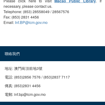
Please click here to visit
Macao Public Library
. If
necessary, please contact us.
Telephone: (853) 28558049 / 28567576
Fax: (853) 2831 4456
Email:
Inf.BP@icm.gov.mo
聯絡我們
地址:
澳門崗頂前地3號
電話:
(853)2856 7576 / (853)2837 7117
傳真:
(853)2831 4456
電郵:
inf.bp@icm.gov.mo