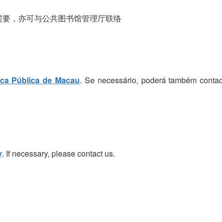
需要，亦可与公共图书馆管理厅联络
eca Pública de Macau
. Se necessário, poderá também contac
y
. If necessary, please contact us.