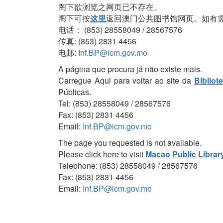
阁下欲浏览之网页已不存在。
阁下可按
这里
返回澳门公共图书馆网页。如有
电话： (853) 28558049 / 28567576
传真: (853) 2831 4456
电邮:
Inf.BP@icm.gov.mo
A página que procura já não existe mais.
Carregue Aqui para voltar ao site da
Bibliot
Públicas.
Tel: (853) 28558049 / 28567576
Fax: (853) 2831 4456
Email:
Inf.BP@icm.gov.mo
The page you requested is not available.
Please click here to visit
Macao Public Librar
Telephone: (853) 28558049 / 28567576
Fax: (853) 2831 4456
Email:
Inf.BP@icm.gov.mo