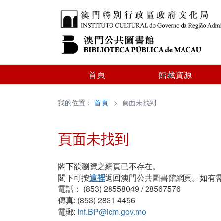
首頁
館藏資源
我的位置：
首頁
> 頁面未找到
頁面未找到
閣下欲瀏覽之網頁已不存在。
閣下可按
這裡
返回澳門公共圖書館網頁。如有
電話： (853) 28558049 / 28567576
傳真: (853) 2831 4456
電郵:
Inf.BP@icm.gov.mo