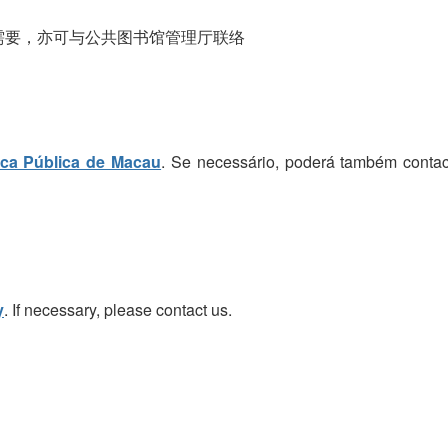
需要，亦可与公共图书馆管理厅联络
eca Pública de Macau
. Se necessário, poderá também contac
y
. If necessary, please contact us.