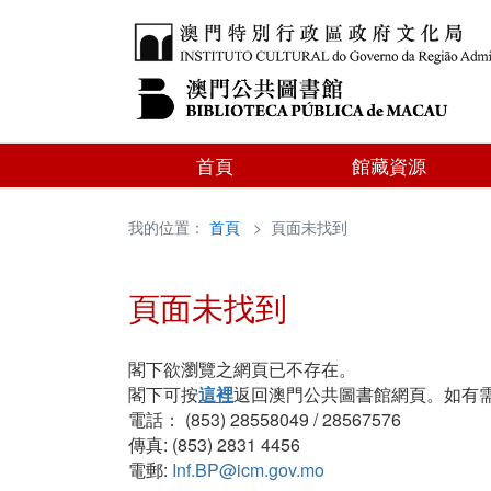
首頁
館藏資源
我的位置：
首頁
> 頁面未找到
頁面未找到
閣下欲瀏覽之網頁已不存在。
閣下可按
這裡
返回澳門公共圖書館網頁。如有
電話： (853) 28558049 / 28567576
傳真: (853) 2831 4456
電郵:
Inf.BP@icm.gov.mo