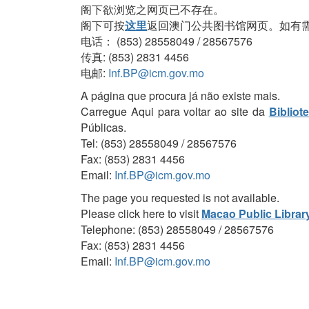
阁下欲浏览之网页已不存在。
阁下可按
这里
返回澳门公共图书馆网页。如有
电话： (853) 28558049 / 28567576
传真: (853) 2831 4456
电邮:
Inf.BP@icm.gov.mo
A página que procura já não existe mais.
Carregue Aqui para voltar ao site da
Bibliot
Públicas.
Tel: (853) 28558049 / 28567576
Fax: (853) 2831 4456
Email:
Inf.BP@icm.gov.mo
The page you requested is not available.
Please click here to visit
Macao Public Librar
Telephone: (853) 28558049 / 28567576
Fax: (853) 2831 4456
Email:
Inf.BP@icm.gov.mo