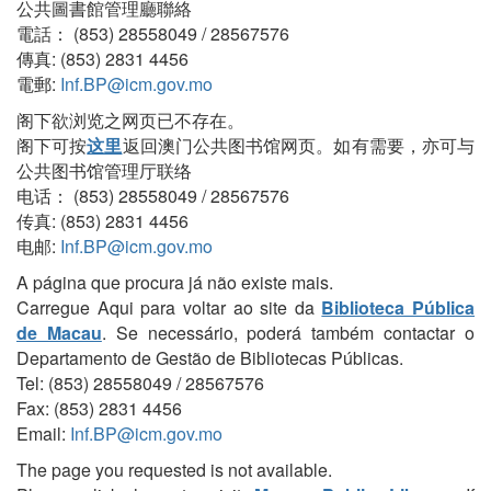
公共圖書館管理廳聯絡
電話： (853) 28558049 / 28567576
傳真: (853) 2831 4456
電郵:
Inf.BP@icm.gov.mo
阁下欲浏览之网页已不存在。
阁下可按
这里
返回澳门公共图书馆网页。如有需要，亦可与
公共图书馆管理厅联络
电话： (853) 28558049 / 28567576
传真: (853) 2831 4456
电邮:
Inf.BP@icm.gov.mo
A página que procura já não existe mais.
Carregue Aqui para voltar ao site da
Biblioteca Pública
de Macau
. Se necessário, poderá também contactar o
Departamento de Gestão de Bibliotecas Públicas.
Tel: (853) 28558049 / 28567576
Fax: (853) 2831 4456
Email:
Inf.BP@icm.gov.mo
The page you requested is not available.