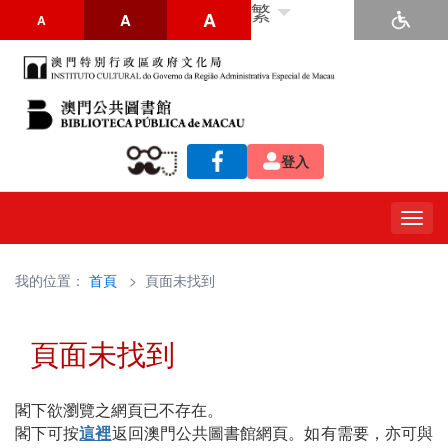
繁
A
A
A
登入
Togg
navig
我的位置：
首頁
> 頁面未找到
頁面未找到
閣下欲瀏覽之網頁已不存在。
閣下可按
這裡
返回澳門公共圖書館網頁。如有需要，亦可與