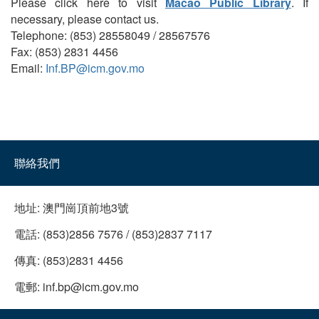
Please click here to visit
Macao Public Library
. If
necessary, please contact us.
Telephone: (853) 28558049 / 28567576
Fax: (853) 2831 4456
Email:
Inf.BP@icm.gov.mo
聯絡我們
地址:
澳門崗頂前地3號
電話:
(853)2856 7576 / (853)2837 7117
傳真:
(853)2831 4456
電郵:
inf.bp@icm.gov.mo