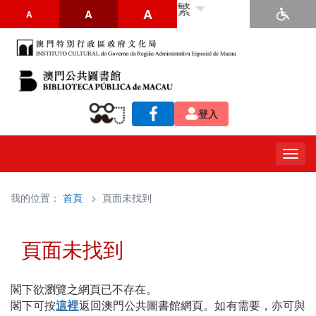
繁
A
A
A
登入
Togg
navig
我的位置：
首頁
> 頁面未找到
頁面未找到
閣下欲瀏覽之網頁已不存在。
閣下可按
這裡
返回澳門公共圖書館網頁。如有需要，亦可與