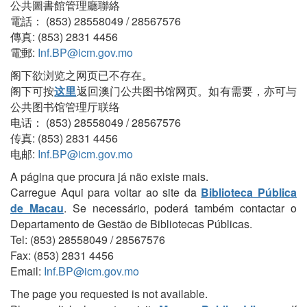
公共圖書館管理廳聯絡
電話： (853) 28558049 / 28567576
傳真: (853) 2831 4456
電郵:
Inf.BP@icm.gov.mo
阁下欲浏览之网页已不存在。
阁下可按
这里
返回澳门公共图书馆网页。如有需要，亦可与
公共图书馆管理厅联络
电话： (853) 28558049 / 28567576
传真: (853) 2831 4456
电邮:
Inf.BP@icm.gov.mo
A página que procura já não existe mais.
Carregue Aqui para voltar ao site da
Biblioteca Pública
de Macau
. Se necessário, poderá também contactar o
Departamento de Gestão de Bibliotecas Públicas.
Tel: (853) 28558049 / 28567576
Fax: (853) 2831 4456
Email:
Inf.BP@icm.gov.mo
The page you requested is not available.