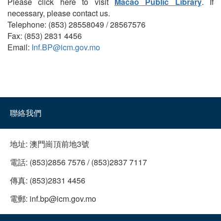
Please click here to visit
Macao Public Library
. If
necessary, please contact us.
Telephone: (853) 28558049 / 28567576
Fax: (853) 2831 4456
Email:
Inf.BP@icm.gov.mo
聯絡我們
地址:
澳門崗頂前地3號
電話:
(853)2856 7576 / (853)2837 7117
傳真:
(853)2831 4456
電郵:
inf.bp@icm.gov.mo