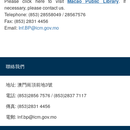
Please click here to visit
Macao Public Library
. If
necessary, please contact us.
Telephone: (853) 28558049 / 28567576
Fax: (853) 2831 4456
Email:
Inf.BP@icm.gov.mo
聯絡我們
地址:
澳門崗頂前地3號
電話:
(853)2856 7576 / (853)2837 7117
傳真:
(853)2831 4456
電郵:
inf.bp@icm.gov.mo