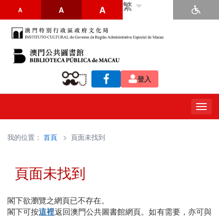
繁
A
A
A
登入
Togg
navig
我的位置：
首頁
> 頁面未找到
頁面未找到
閣下欲瀏覽之網頁已不存在。
閣下可按
這裡
返回澳門公共圖書館網頁。如有需要，亦可與