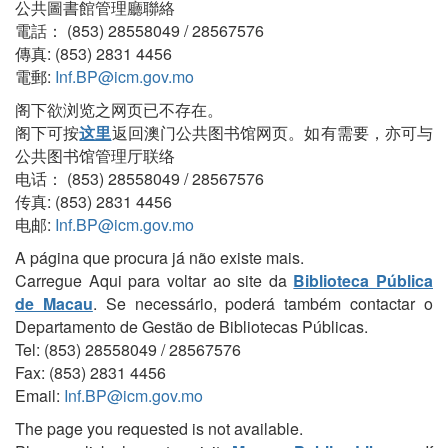
公共圖書館管理廳聯絡
電話： (853) 28558049 / 28567576
傳真: (853) 2831 4456
電郵:
Inf.BP@icm.gov.mo
阁下欲浏览之网页已不存在。
阁下可按
这里
返回澳门公共图书馆网页。如有需要，亦可与
公共图书馆管理厅联络
电话： (853) 28558049 / 28567576
传真: (853) 2831 4456
电邮:
Inf.BP@icm.gov.mo
A página que procura já não existe mais.
Carregue Aqui para voltar ao site da
Biblioteca Pública
de Macau
. Se necessário, poderá também contactar o
Departamento de Gestão de Bibliotecas Públicas.
Tel: (853) 28558049 / 28567576
Fax: (853) 2831 4456
Email:
Inf.BP@icm.gov.mo
The page you requested is not available.