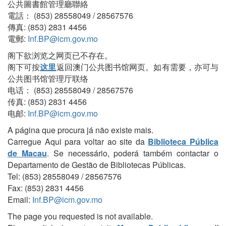
公共圖書館管理廳聯絡
電話： (853) 28558049 / 28567576
傳真: (853) 2831 4456
電郵:
Inf.BP@icm.gov.mo
阁下欲浏览之网页已不存在。
阁下可按
这里
返回澳门公共图书馆网页。如有需要，亦可与
公共图书馆管理厅联络
电话： (853) 28558049 / 28567576
传真: (853) 2831 4456
电邮:
Inf.BP@icm.gov.mo
A página que procura já não existe mais.
Carregue Aqui para voltar ao site da
Biblioteca Pública
de Macau
. Se necessário, poderá também contactar o
Departamento de Gestão de Bibliotecas Públicas.
Tel: (853) 28558049 / 28567576
Fax: (853) 2831 4456
Email:
Inf.BP@icm.gov.mo
The page you requested is not available.