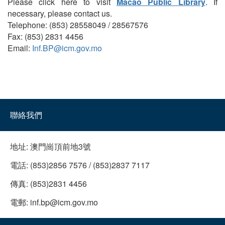
Please click here to visit
Macao Public Library
. If
necessary, please contact us.
Telephone: (853) 28558049 / 28567576
Fax: (853) 2831 4456
Email:
Inf.BP@icm.gov.mo
聯絡我們
地址:
澳門崗頂前地3號
電話:
(853)2856 7576 / (853)2837 7117
傳真:
(853)2831 4456
電郵:
inf.bp@icm.gov.mo