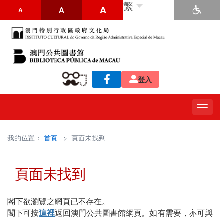
繁
A
A
A
登入
Togg
navig
我的位置：
首頁
> 頁面未找到
頁面未找到
閣下欲瀏覽之網頁已不存在。
閣下可按
這裡
返回澳門公共圖書館網頁。如有需要，亦可與