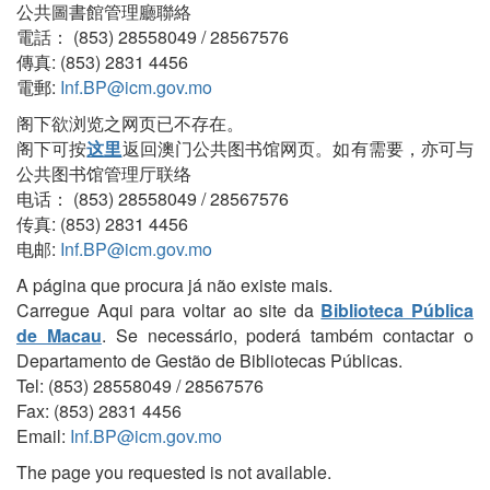
公共圖書館管理廳聯絡
電話： (853) 28558049 / 28567576
傳真: (853) 2831 4456
電郵:
Inf.BP@icm.gov.mo
阁下欲浏览之网页已不存在。
阁下可按
这里
返回澳门公共图书馆网页。如有需要，亦可与
公共图书馆管理厅联络
电话： (853) 28558049 / 28567576
传真: (853) 2831 4456
电邮:
Inf.BP@icm.gov.mo
A página que procura já não existe mais.
Carregue Aqui para voltar ao site da
Biblioteca Pública
de Macau
. Se necessário, poderá também contactar o
Departamento de Gestão de Bibliotecas Públicas.
Tel: (853) 28558049 / 28567576
Fax: (853) 2831 4456
Email:
Inf.BP@icm.gov.mo
The page you requested is not available.