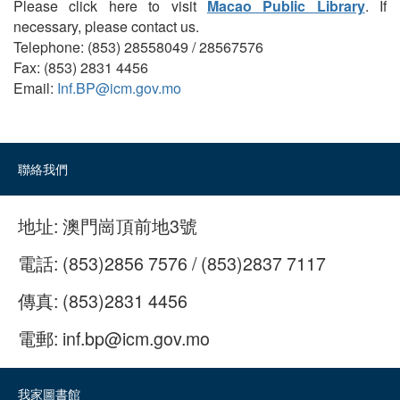
Please click here to visit
Macao Public Library
. If
necessary, please contact us.
Telephone: (853) 28558049 / 28567576
Fax: (853) 2831 4456
Email:
Inf.BP@icm.gov.mo
聯絡我們
地址:
澳門崗頂前地3號
電話:
(853)2856 7576 / (853)2837 7117
傳真:
(853)2831 4456
電郵:
inf.bp@icm.gov.mo
我家圖書館