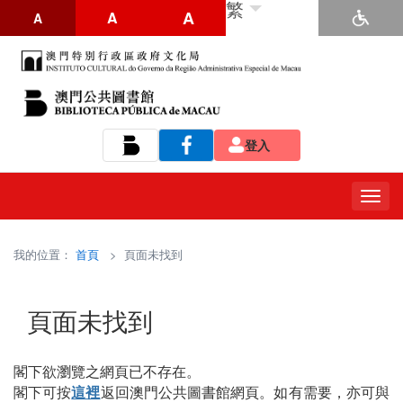
繁
A
A
A
登入
Tog
navi
我的位置：
首頁
> 頁面未找到
頁面未找到
閣下欲瀏覽之網頁已不存在。
閣下可按
這裡
返回澳門公共圖書館網頁。如有需要，亦可與